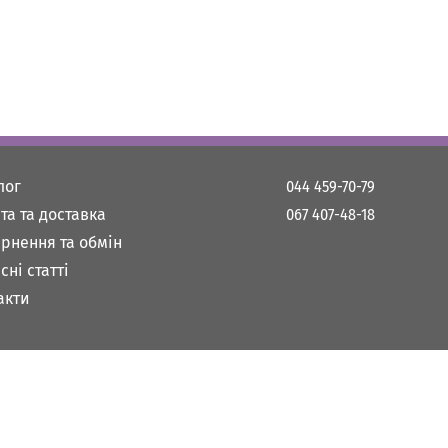
лог
044 459-70-79
та та доставка
067 407-48-18
рнення та обмін
сні статті
акти