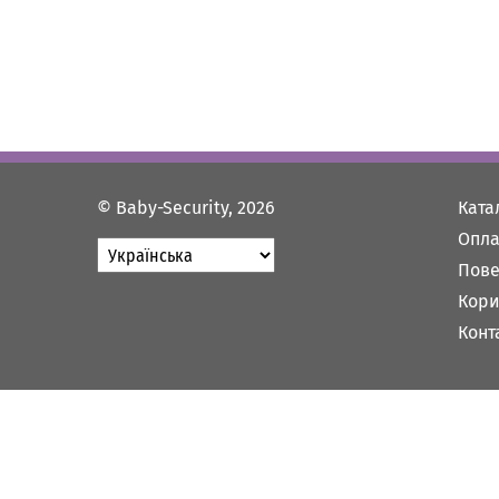
© Baby-Security, 2026
Ката
Опла
Пове
Кори
Конт