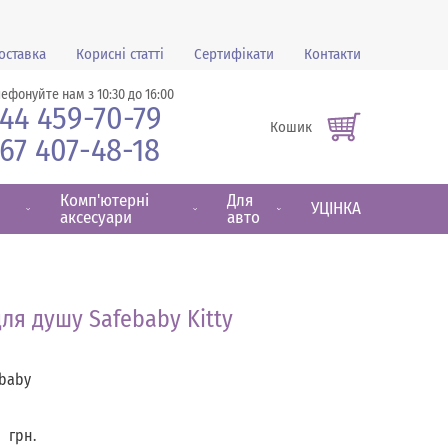
оставка
Корисні статті
Сертифікати
Контакти
лефонуйте нам з 10:30 до 16:00
44 459-70-79
Кошик
67 407-48-18
Комп'ютерні
Для
УЦІНКА
аксесуари
авто
ля душу Safebaby Kitty
baby
0
грн.