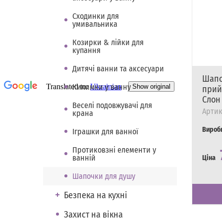
Сходинки для
умивальника
Козирки & лійки для
купання
Дитячі ванни та аксесуари
Шапо
Килимки у ванну
прий
Слон
Веселі подовжувачі для
Артик
крана
Вироб
Іграшки для ванної
Протиковзні елементи у
ванній
Ціна
Шапочки для душу
Наявні
Є в на
Безпека на кухні
Захист на вікна