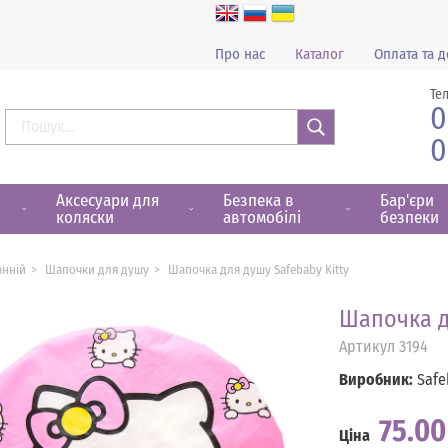
Про нас
Каталог
Оплата та д
Те
0
0
Знайти
Аксесуари для
Безпека в
Бар'єри
коляски
автомобілі
безпеки
анній
Шапочки для душу
Шапочка для душу Safebaby Kitty
Шапочка д
Артикул
3194
Виробник:
Safe
75.0
Ціна