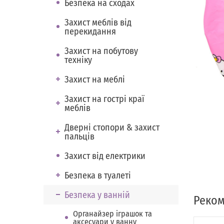
Безпека на сходах
Захист меблів від
перекидання
Захист на побутову
техніку
Захист на меблі
Захист на гострі краї
меблів
Дверні стопори & захист
пальців
Захист від електрики
Безпека в туалеті
Безпека у ванній
Реком
Органайзер іграшок та
аксесуари у ванну