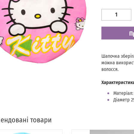
Наявність
Є в наявності
П
Шапочка зберіг
можна використ
волосся.
Характеристик
Матеріал:
Діаметр 2
ендовані товари