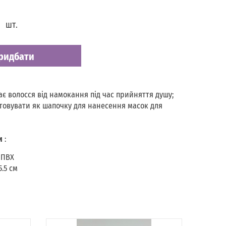
шт.
ридбати
ає волосся від намокання під час прийняття душу;
овувати як шапочку для нанесення масок для
и
:
 ПВХ
5.5 см