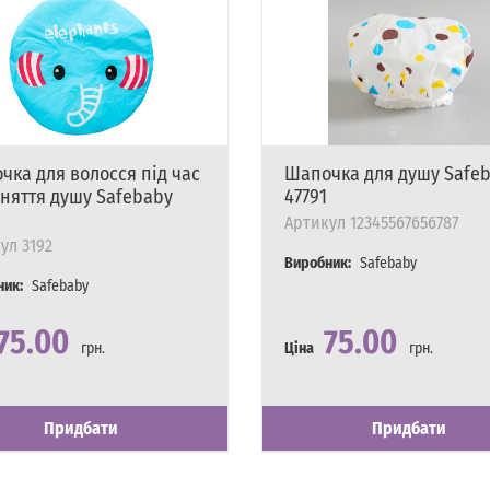
чка для волосся під час
Шапочка для душу Safe
няття душу Safebaby
47791
Артикул
12345567656787
ул
3192
Виробник:
Safebaby
ник:
Safebaby
75.00
75.00
грн.
Ціна
грн.
сть
явності
Наявність
Є в наявності
Придбати
Придбати