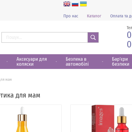
Про нас
Каталог
Оплата та д
Те
0
0
Знайти
Аксесуари для
Безпека в
Бар'єри
коляски
автомобілі
безпеки
для мам
тика для мам