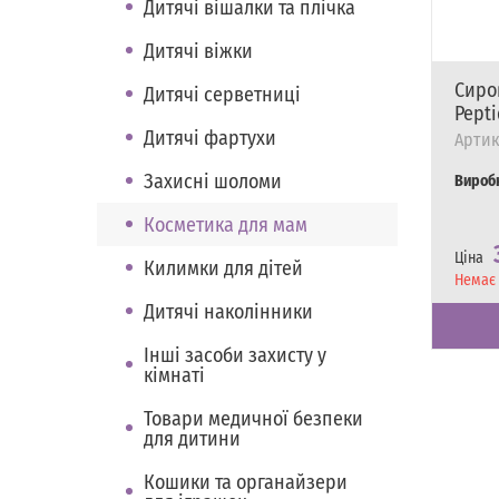
Дитячі вішалки та плічка
Дитячі віжки
Сиро
Дитячі серветниці
Pepti
Дитячі фартухи
Артик
Захисні шоломи
Вироб
Косметика для мам
Ціна
Килимки для дітей
Наявні
Немає 
Дитячі наколінники
Інші засоби захисту у
кімнаті
Товари медичної безпеки
для дитини
Кошики та органайзери