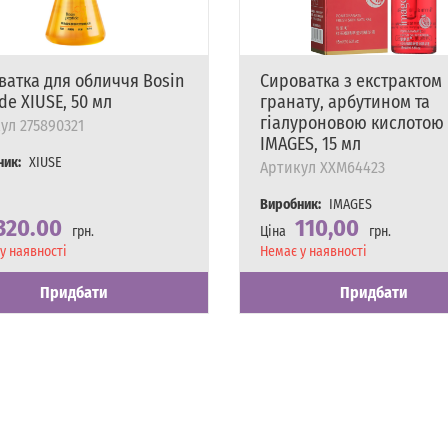
ватка для обличчя Bosin
Сироватка з екстрактом
de XIUSE, 50 мл
гранату, арбутином та
гіалуроновою кислотою
ул
275890321
IMAGES, 15 мл
ник:
XIUSE
Артикул
XXM64423
Виробник:
IMAGES
320.00
110,00
грн.
Ціна
грн.
сть
у наявності
Наявність
Немає у наявності
Придбати
Придбати