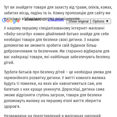
Тут ви знайдете товари для захисту від травм, опіків, комах,
забитих місць, падінь та ін. Кожну пропозицію для сайту ми
ретельно відбираємо перед розміщенням.
У нашому першому спеціалізованому інтернет-магазині
«Baby-security» кожен дбайливий батько знайде для себе
необхідні товари для безпеки своєї дитини. З нашою
допомогою ви зможете зробити свій будинок більш
доброзичливим та безпечним. Ми старанно відбирали для
вас найкращі товари, які найбільше забезпечують безпеку
дітей.
Турбота батьків про безпеку дітей – це необхідна умова для
гармонійного розвитку дитини. У житті кожного малюка
будуть ті помилки, на яких він навчатиметься сам, але
багатьох з них краще уникнути. Доросліші, дитина сама
зможе відрізняти ступінь загрози, товари для безпеки
допоможуть малюку на першому етапі життя зберегти
здоров'я.
Незважаючи на представлений в магазинах широкий