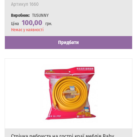
Артикул
1660
Виробник:
TUSUNNY
100,00
Ціна
грн.
Наявність
Немає у наявності
Придбати
Стрічка ребриста на гострі краї меблів Baby