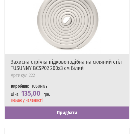
Захисна стрічка підковоподібна на скляний стіл
TUSUNNY BCSP02 200х3 см Білий
Артикул
222
Виробник:
TUSUNNY
135,00
Ціна
грн.
Наявність
Немає у наявності
Придбати