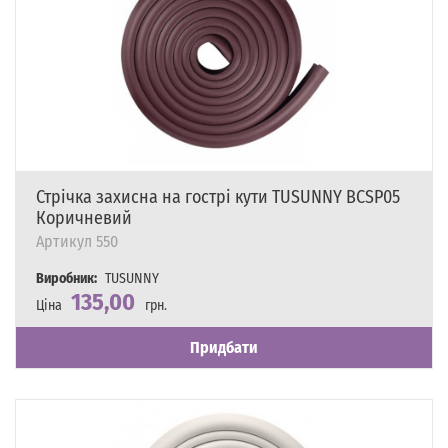
Стрічка захисна на гострі кути TUSUNNY BCSP05
Коричневий
Артикул
550
Виробник:
TUSUNNY
135,00
Ціна
грн.
Наявність
Є в наявності
Придбати