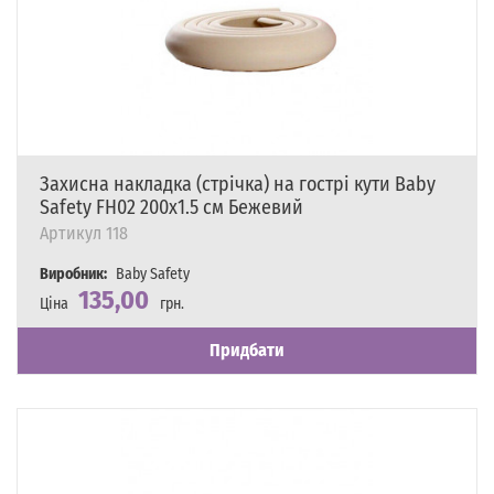
Захисна накладка (стрічка) на гострі кути Baby
Safety FH02 200х1.5 см Бежевий
Артикул
118
Виробник:
Baby Safety
135,00
Ціна
грн.
Наявність
Є в наявності
Придбати