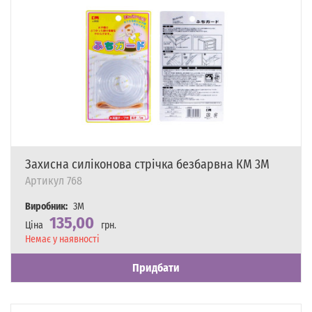
Захисна силіконова стрічка безбарвна КМ 3M
Артикул
768
Виробник:
3M
135,00
Ціна
грн.
Наявність
Немає у наявності
Придбати