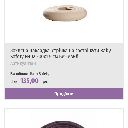
Захисна накладка-стрічка на гострі кути Baby
Safety FH02 200х1.5 см Бежевий
Артикул
118-1
Виробник:
Baby Safety
135,00
Ціна
грн.
Наявність
Є в наявності
Придбати