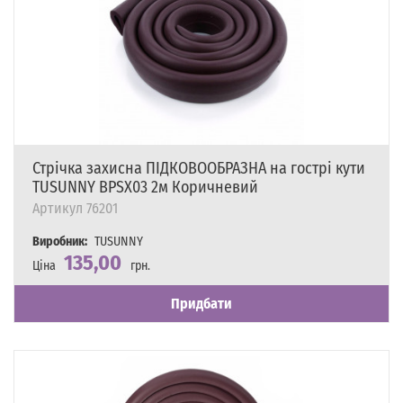
Стрічка захисна ПІДКОВООБРАЗНА на гострі кути
TUSUNNY BPSX03 2м Коричневий
Артикул
76201
Виробник:
TUSUNNY
135,00
Ціна
грн.
Наявність
Є в наявності
Придбати