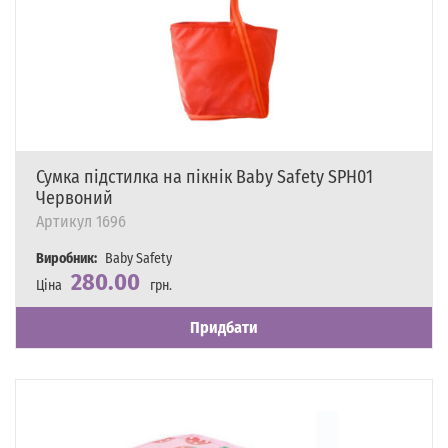
Сумка підстилка на пікнік Baby Safety SPH01
Червоний
Артикул
1696
Виробник:
Baby Safety
280.00
Ціна
грн.
Наявність
Є в наявності
Придбати