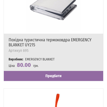
Похідна туристична термоковдра EMERGENCY
BLANKET UY215
Артикул
695
Виробник:
EMERGENCY BLANKET
80.00
Ціна
грн.
Наявність
Є в наявності
Придбати