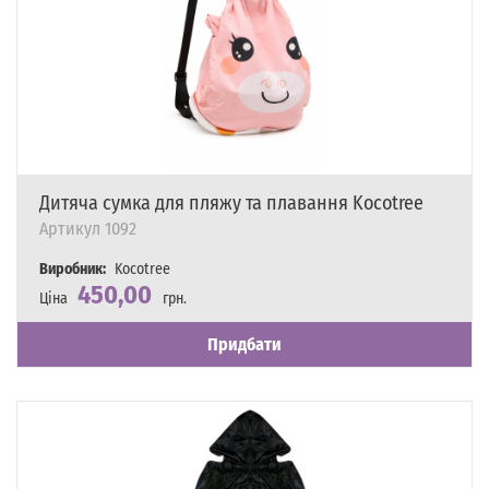
Дитяча сумка для пляжу та плавання Kocotree
Артикул
1092
Виробник:
Kocotree
450,00
Ціна
грн.
Наявність
Є в наявності
Придбати