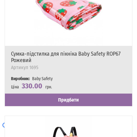
Сумка-підстилка для пікніка Baby Safety ROP67
Рожевий
Артикул
1695
Виробник:
Baby Safety
330.00
Ціна
грн.
Наявність
Є в наявності
Придбати