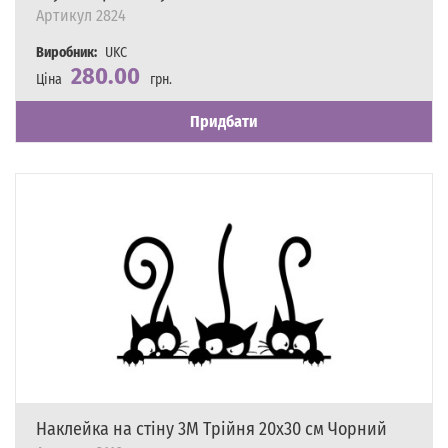
Артикул
2824
Виробник:
UKC
280.00
Ціна
грн.
Наявність
Є в наявності
Придбати
Наклейка на стіну 3M Трійня 20х30 см Чорний