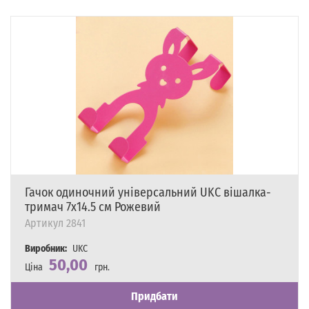
Гачок одиночний універсальний UKC вішалка-
тримач 7х14.5 см Рожевий
Артикул
2841
Виробник:
UKC
50,00
Ціна
грн.
Наявність
Є в наявності
Придбати