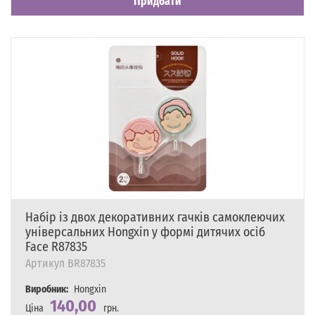
Придбати
Набір із двох декоративних гачків самоклеючих
універсальних Hongxin у формі дитячих осіб
Face R87835
Артикул
BR87835
Виробник:
Hongxin
140,00
Ціна
грн.