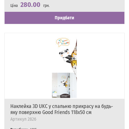
280.00
Ціна
грн.
Наявність
Є в наявності
Придбати
Наклейка 3D UKC у спальню прикрасу на будь-
яку поверхню Good Friends 118х50 см
Артикул
2826