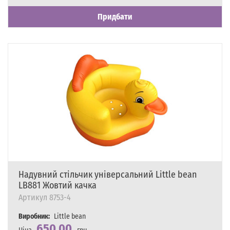
Наявність
Є в наявності
Придбати
Надувний стільчик універсальний Little bean
LB881 Жовтий качка
Артикул
8753-4
Виробник:
Little bean
650,00