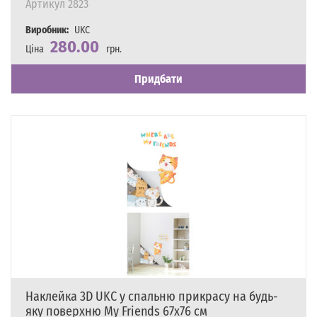
Артикул
2823
Виробник:
UKC
280.00
Ціна
грн.
Наявність
Є в наявності
Придбати
Наклейка 3D UKC у спальню прикрасу на будь-
яку поверхню My Friends 67х76 см