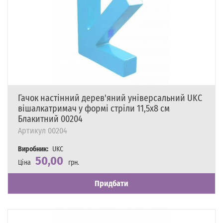
Гачок настінний дерев'яний універсальний UKC
вішалкатримач у формі стріли 11,5х8 см
Блакитний 00204
Артикул
00204
Виробник:
UKC
50,00
Ціна
грн.
Наявність
Є в наявності
Придбати