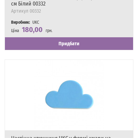
см Білий 00332
Артикул
00332
Виробник:
UKC
180,00
Ціна
грн.
Наявність
Є в наявності
Придбати