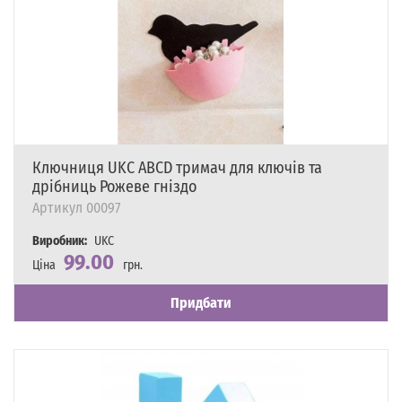
Ключниця UKC ABCD тримач для ключів та
дрібниць Рожеве гніздо
Артикул
00097
Виробник:
UKC
99.00
Ціна
грн.
Наявність
Є в наявності
Придбати