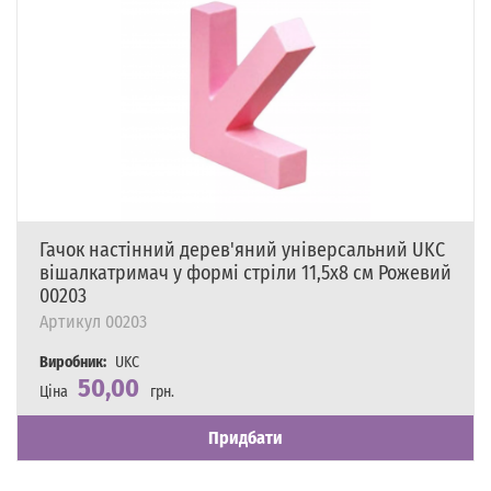
Гачок настінний дерев'яний універсальний UKC
вішалкатримач у формі стріли 11,5х8 см Рожевий
00203
Артикул
00203
Виробник:
UKC
50,00
Ціна
грн.
Наявність
Є в наявності
Придбати