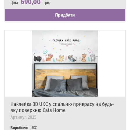
690,00
Ціна
грн.
Наявність
Є в наявності
Придбати
Наклейка 3D UKC у спальню прикрасу на будь-
яку поверхню Cats Home
Артикул
2825
Виробник:
UKC