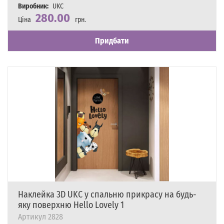
Виробник:
UKC
280.00
Ціна
грн.
Наявність
Є в наявності
Придбати
Наклейка 3D UKC у спальню прикрасу на будь-
яку поверхню Hello Lovely 1
Артикул
2828