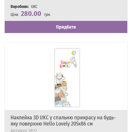
Виробник:
UKC
280.00
Ціна
грн.
Наявність
Є в наявності
Придбати
Наклейка 3D UKC у спальню прикрасу на будь-
яку поверхню Hello Lovely 205х86 см
Артикул
2822