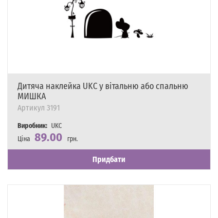
Дитяча наклейка UKC у вітальню або спальню
МИШКА
Артикул
3191
Виробник:
UKC
89.00
Ціна
грн.
Наявність
Є в наявності
Придбати