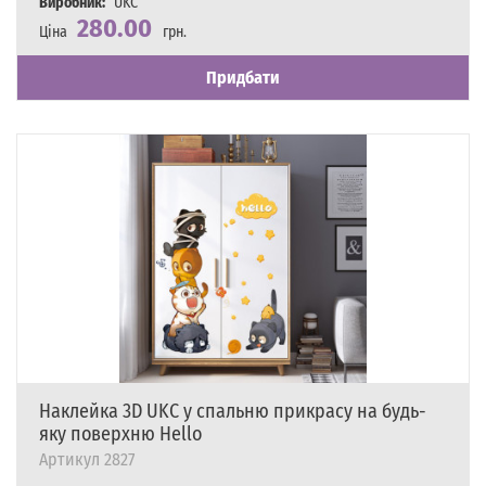
Виробник:
UKC
280.00
Ціна
грн.
Наявність
Є в наявності
Придбати
Наклейка 3D UKC у спальню прикрасу на будь-
яку поверхню Hello
Артикул
2827