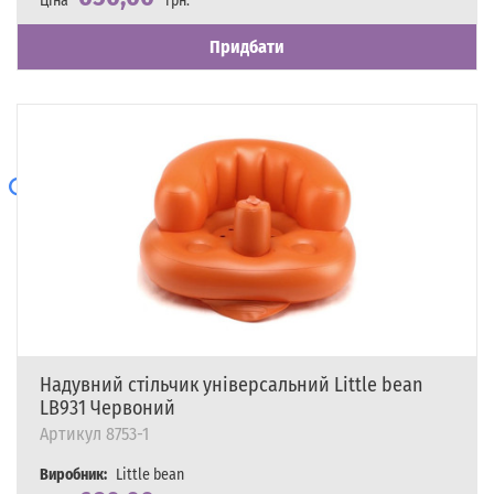
Ціна
грн.
Наявність
Є в наявності
Придбати
Надувний стільчик універсальний Little bean
LB931 Червоний
Артикул
8753-1
Виробник:
Little bean