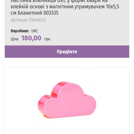
Настінна ключниця UKC у формі хмари на
клейкій основі з магнітним утримувачем 10х5,5
см Блакитний 003335
Артикул
31646231
Виробник:
UKC
180,00
Ціна
грн.
Наявність
Є в наявності
Придбати