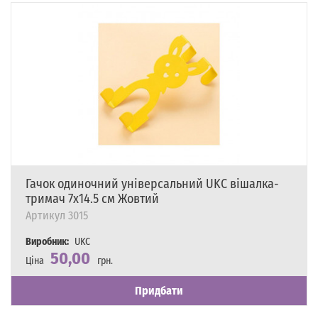
Гачок одиночний універсальний UKC вішалка-
тримач 7х14.5 см Жовтий
Артикул
3015
Виробник:
UKC
50,00
Ціна
грн.
Наявність
Є в наявності
Придбати