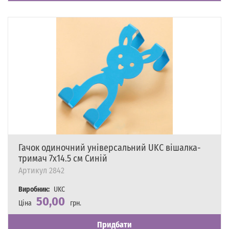
Гачок одиночний універсальний UKC вішалка-
тримач 7х14.5 см Синій
Артикул
2842
Виробник:
UKC
50,00
Ціна
грн.
Наявність
Є в наявності
Придбати