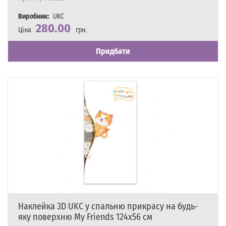
Виробник:
UKC
280.00
Ціна
грн.
Наявність
Є в наявності
Придбати
Наклейка 3D UKC у спальню прикрасу на будь-
яку поверхню My Friends 124х56 см