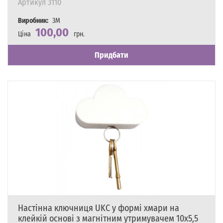
Артикул
3110
Виробник:
3M
100,00
Ціна
грн.
Наявність
Є в наявності
Придбати
Настінна ключниця UKC у формі хмари на
клейкій основі з магнітним утримувачем 10х5,5