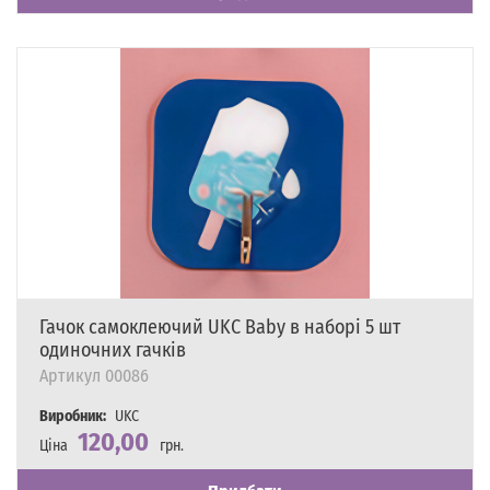
Гачок самоклеючий UKC Baby в наборі 5 шт
одиночних гачків
Артикул
00086
Виробник:
UKC
120,00
Ціна
грн.
Наявність
Є в наявності