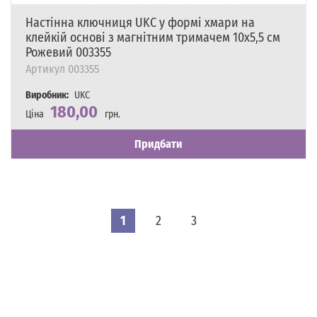
Настінна ключниця UKC у формі хмари на
клейкій основі з магнітним тримачем 10х5,5 см
Рожевий 003355
Артикул
003355
Виробник:
UKC
180,00
Ціна
грн.
Наявність
Є в наявності
Придбати
1
2
3