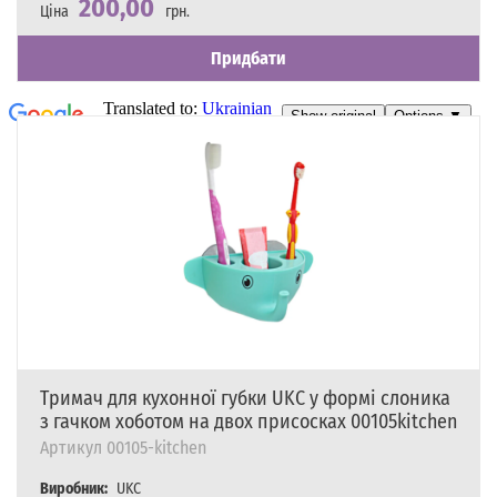
200,00
Ціна
грн.
Наявність
Є в наявності
Придбати
Тримач для кухонної губки UKC у формі слоника
з гачком хоботом на двох присосках 00105kitchen
Артикул
00105-kitchen
Виробник:
UKC