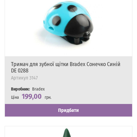
Тримач для зубної щітки Bradex Сонечко Синій
DE 0288
Артикул
3147
Виробник:
Bradex
199,00
Ціна
грн.
Наявність
Є в наявності
Придбати