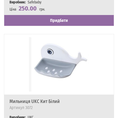
Виробник:
Safebaby
250.00
Ціна
грн.
Наявність
Є в наявності
Придбати
Мильниця UKC Кит Білий
Артикул
3072
Виробник:
UKC