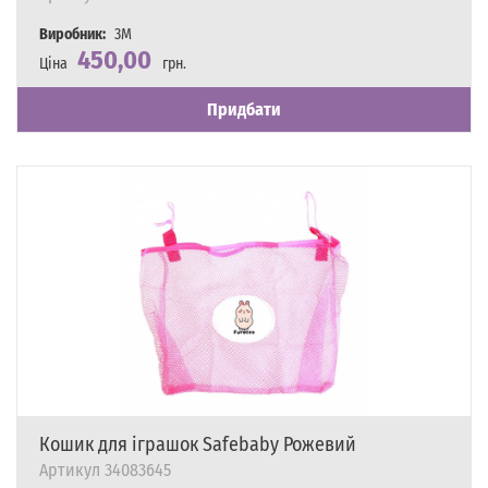
Виробник:
3M
450,00
Ціна
грн.
Наявність
Є в наявності
Придбати
Кошик для іграшок Safebaby Рожевий
Артикул
34083645