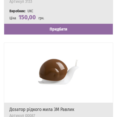
Артикул
3133
Виробник:
UKC
150,00
Ціна
грн.
Наявність
Є в наявності
Придбати
Дозатор рідкого мила 3M Равлик
Артикул
00087