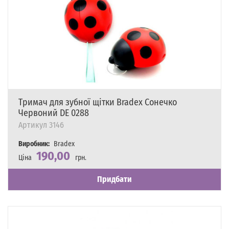
Тримач для зубної щітки Bradex Сонечко
Червоний DE 0288
Артикул
3146
Виробник:
Bradex
190,00
Ціна
грн.
Наявність
Є в наявності
Придбати