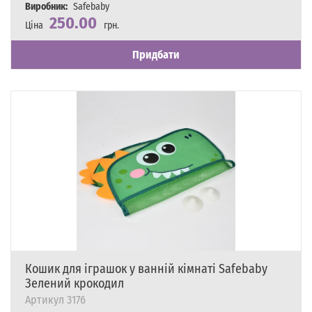
Виробник:
Safebaby
250.00
Ціна
грн.
Наявність
Є в наявності
Придбати
Кошик для іграшок у ванній кімнаті Safebaby
Зелений крокодил
Артикул
3176