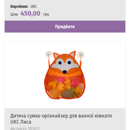
Виробник:
UKC
450,00
Ціна
грн.
Наявність
Є в наявності
Придбати
Дитяча сумка-органайзер для ванної кімнати
UKC Лиса
Артикул
101011