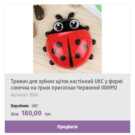
Тримач для зубних щіток настінний UKC у формі
сонечка на трьох присосках Червоний 000992
Артикул
3088
Виробник:
UKC
180,00
Ціна
грн.
Наявність
Є в наявності
Придбати