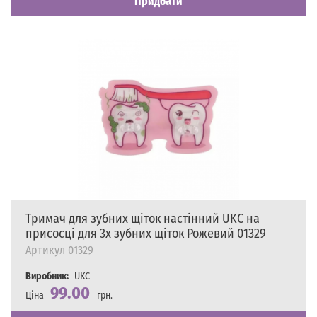
Придбати
Тримач для зубних щіток настінний UKC на
присосці для 3х зубних щіток Рожевий 01329
Артикул
01329
Виробник:
UKC
99.00
Ціна
грн.
Наявність
Є в наявності