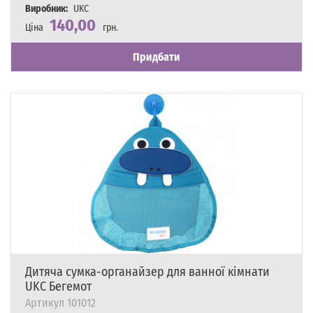
Виробник:
UKC
140,00
Ціна
грн.
Наявність
Є в наявності
Придбати
Дитяча сумка-органайзер для ванної кімнати
UKC Бегемот
Артикул
101012