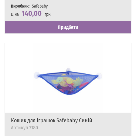
Виробник:
Safebaby
140,00
Ціна
грн.
Наявність
Є в наявності
Придбати
Кошик для іграшок Safebaby Синій
Артикул
3180