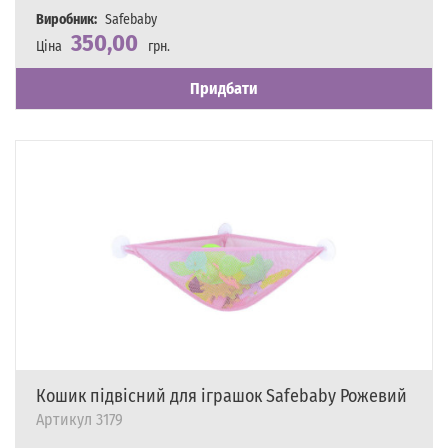
Виробник:
Safebaby
350,00
Ціна
грн.
Наявність
Є в наявності
Придбати
Кошик підвісний для іграшок Safebaby Рожевий
Артикул
3179