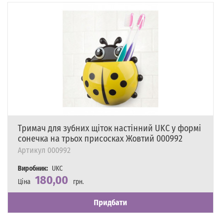
Тримач для зубних щіток настінний UKC у формі
сонечка на трьох присосках Жовтий 000992
Артикул
000992
Виробник:
UKC
180,00
Ціна
грн.
Наявність
Є в наявності
Придбати