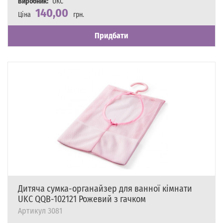
Виробник:
UKC
140,00
Ціна
грн.
Наявність
Є в наявності
Придбати
Дитяча сумка-органайзер для ванної кімнати
UKC QQB-102121 Рожевий з гачком
Артикул
3081