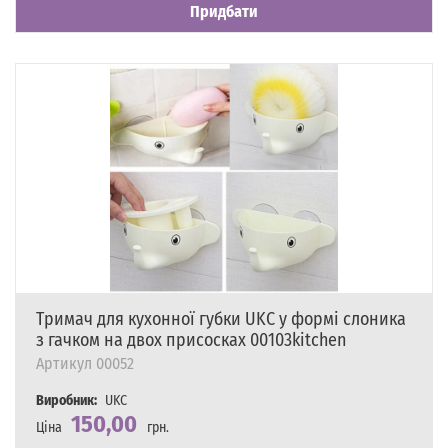
Придбати
Тримач для кухонної губки UKC у формі слоника
з гачком на двох присосках 00103kitchen
Артикул
00052
Виробник:
UKC
150,00
Ціна
грн.
Наявність
Є в наявності