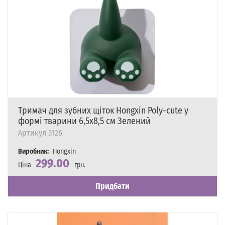
Тримач для зубних щіток Hongxin Poly-cute у
формі тварини 6,5х8,5 см Зелений
Артикул
3126
Виробник:
Hongxin
299.00
Ціна
грн.
Наявність
Є в наявності
Придбати