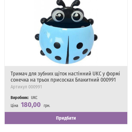
Тримач для зубних щіток настінний UKC у формі
сонечка на трьох присосках Блакитний 000991
Артикул
000991
Виробник:
UKC
180,00
Ціна
грн.
Наявність
Є в наявності
Придбати