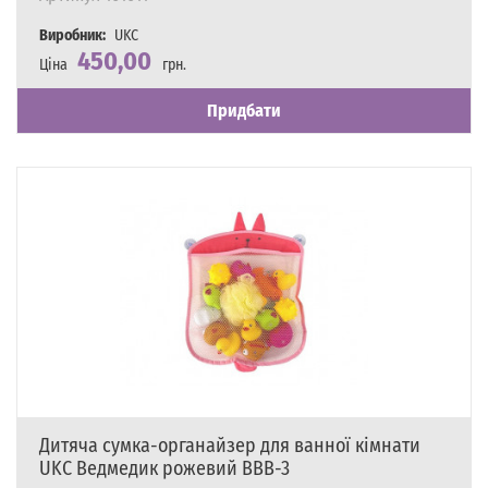
Виробник:
UKC
450,00
Ціна
грн.
Наявність
Є в наявності
Придбати
Дитяча сумка-органайзер для ванної кімнати
UKC Ведмедик рожевий BBB-3