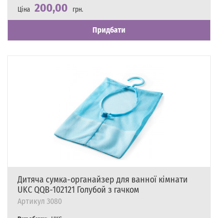
200,00
Ціна
грн.
Наявність
Є в наявності
Придбати
Дитяча сумка-органайзер для ванної кімнати
UKC QQB-102121 Голубой з гачком
Артикул
3080