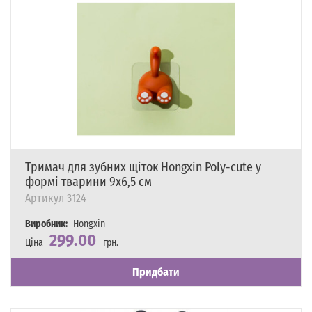
Тримач для зубних щіток Hongxin Poly-cute у
формі тварини 9х6,5 см
Артикул
3124
Виробник:
Hongxin
299.00
Ціна
грн.
Наявність
Є в наявності
Придбати