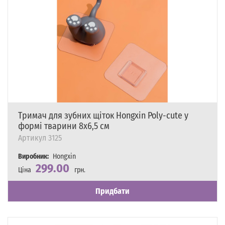
Тримач для зубних щіток Hongxin Poly-cute у
формі тварини 8х6,5 см
Артикул
3125
Виробник:
Hongxin
299.00
Ціна
грн.
Наявність
Є в наявності
Придбати