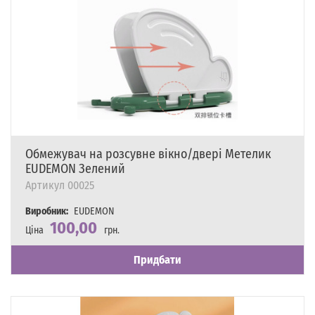
Обмежувач на розсувне вікно/двері Метелик
EUDEMON Зелений
Артикул
00025
Виробник:
EUDEMON
100,00
Ціна
грн.
Наявність
Є в наявності
Придбати