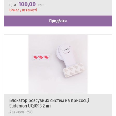
100,00
Ціна
грн.
Наявність
Немає у наявності
Придбати
Блокатор розсувних систем на присосці
Eudemon UQI093 2 шт
Артикул
1398