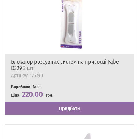
Блокатор розсувних систем на присосці Fabe
D329 2 шт
Артикул
176790
Виробник:
Fabe
220.00
Ціна
грн.
Наявність
Є в наявності
Придбати