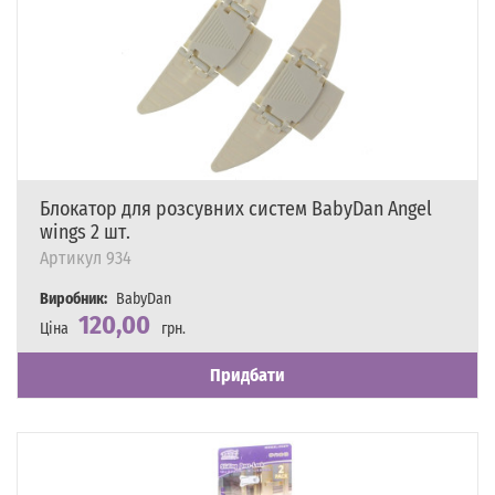
Блокатор для розсувних систем BabyDan Angel
wings 2 шт.
Артикул
934
Виробник:
BabyDan
120,00
Ціна
грн.
Наявність
Є в наявності
Придбати