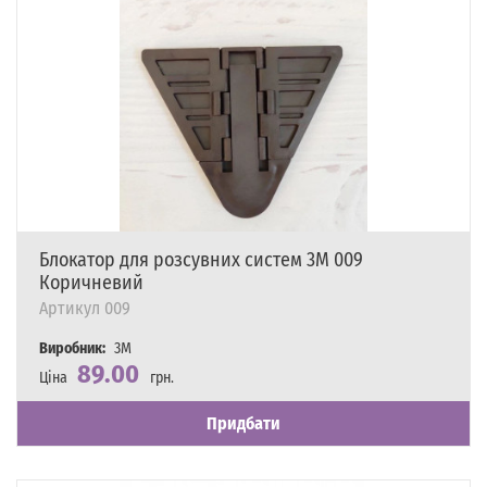
Блокатор для розсувних систем 3M 009
Коричневий
Артикул
009
Виробник:
3M
89.00
Ціна
грн.
Наявність
Є в наявності
Придбати