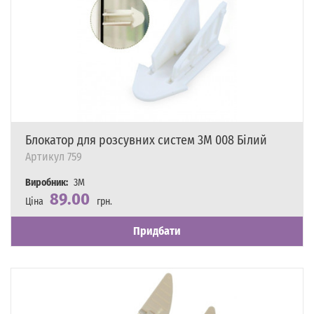
Блокатор для розсувних систем 3M 008 Білий
Артикул
759
Виробник:
3M
89.00
Ціна
грн.
Наявність
Є в наявності
Придбати