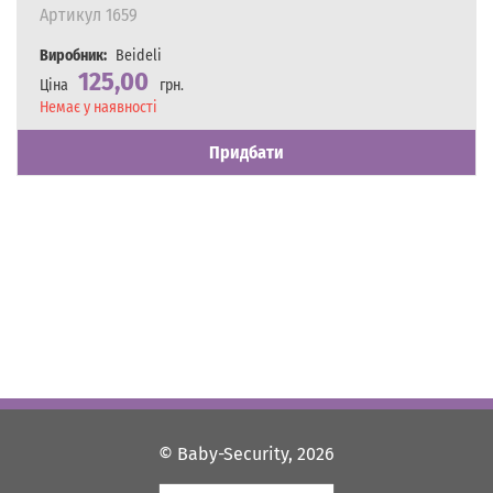
Артикул
1659
Виробник:
Beideli
125,00
Ціна
грн.
Наявність
Немає у наявності
Придбати
© Baby-Security, 2026