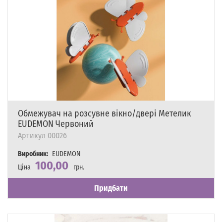
Обмежувач на розсувне вікно/двері Метелик
EUDEMON Червоний
Артикул
00026
Виробник:
EUDEMON
100,00
Ціна
грн.
Наявність
Є в наявності
Придбати