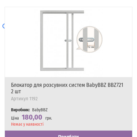
Блокатор для розсувних систем BabyBBZ BBZ721
2 шт
Артикул
1192
Виробник:
BabyBBZ
180,00
Ціна
грн.
Наявність
Немає у наявності
Придбати