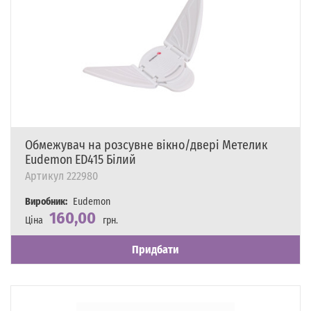
Обмежувач на розсувне вікно/двері Метелик
Eudemon ED415 Білий
Артикул
222980
Виробник:
Eudemon
160,00
Ціна
грн.
Наявність
Є в наявності
Придбати