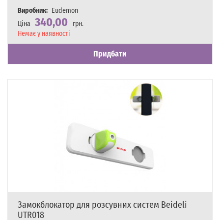
Виробник:
Eudemon
340,00
Ціна
грн.
Наявність
Немає у наявності
Придбати
Замокблокатор для розсувних систем Beideli
UTR018