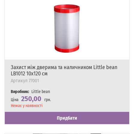
Захист між дверима та наличником Little bean
LB1012 10х120 см
Артикул
77001
Виробник:
Little bean
250,00
Ціна
грн.
Наявність
Немає у наявності
Придбати