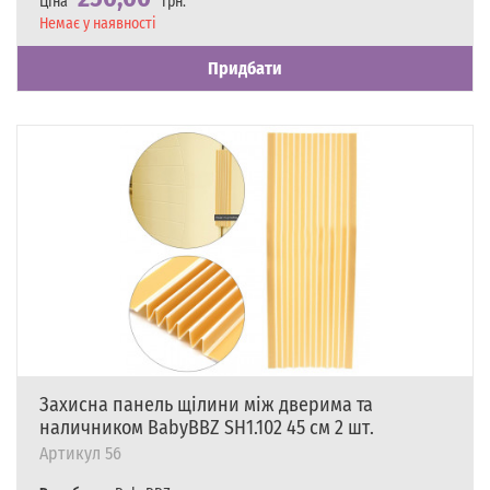
Ціна
грн.
Наявність
Немає у наявності
Придбати
Захисна панель щілини між дверима та
наличником BabyBBZ SH1.102 45 см 2 шт.
Артикул
56