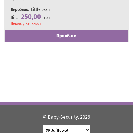
Виробник:
Little bean
250,00
Ціна
грн.
Наявність
Немає у наявності
Придбати
© Baby-Security, 2026