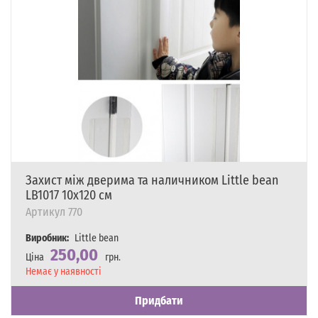
Захист між дверима та наличником Little bean
LB1017 10х120 см
Артикул
770
Виробник:
Little bean
250,00
Ціна
грн.
Наявність
Немає у наявності
Придбати