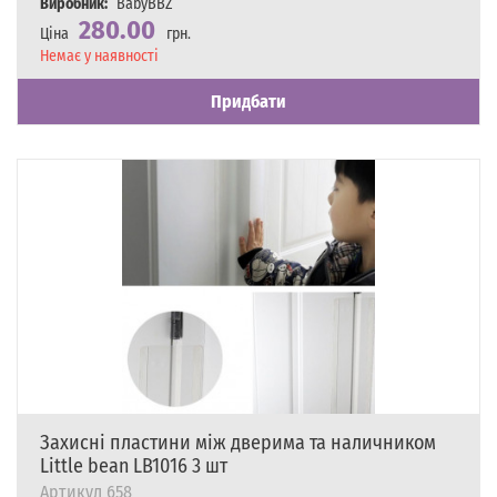
Виробник:
BabyBBZ
280.00
Ціна
грн.
Наявність
Немає у наявності
Придбати
Захисні пластини між дверима та наличником
Little bean LB1016 3 шт
Артикул
658