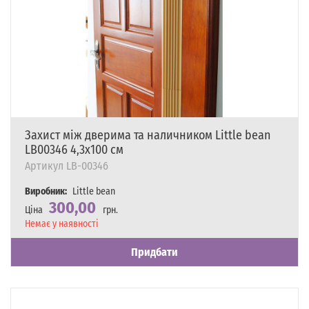
Захист між дверима та наличником Little bean
LB00346 4,3х100 см
Артикул
LB-00346
Виробник:
Little bean
300,00
Ціна
грн.
Наявність
Немає у наявності
Придбати