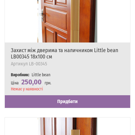
Захист між дверима та наличником Little bean
LB00345 18х100 см
Артикул
LB-00345
Виробник:
Little bean
250,00
Ціна
грн.
Наявність
Немає у наявності
Придбати