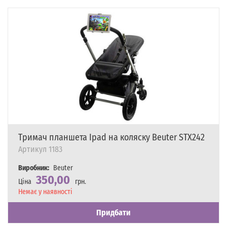
Тримач планшета Ipad на коляску Beuter STX242
Артикул
1183
Виробник:
Beuter
350,00
Ціна
грн.
Наявність
Немає у наявності
Придбати