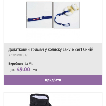
Додатковий тримач у коляску La-Vie Zer1 Синій
Артикул
917
Виробник:
La-Vie
49.00
Ціна
грн.
Наявність
Є в наявності
Придбати