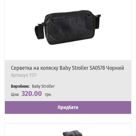
Серветка на коляску Baby Stroller SA0578 Чорний
Артикул
1177
Виробник:
Baby Stroller
320.00
Ціна
грн.
Наявність
Є в наявності
Придбати