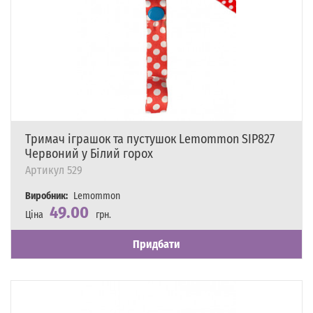
Тримач іграшок та пустушок Lemommon SIP827
Червоний у Білий горох
Артикул
529
Виробник:
Lemommon
49.00
Ціна
грн.
Наявність
Є в наявності
Придбати