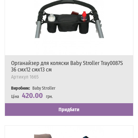
Органайзер для коляски Baby Stroller Tray0087S
36 смх12 смх13 см
Артикул
1665
Виробник:
Baby Stroller
420.00
Ціна
грн.
Наявність
Є в наявності
Придбати