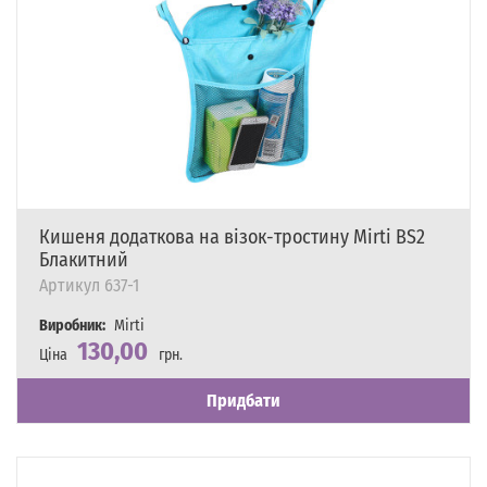
Кишеня додаткова на візок-тростину Mirti BS2
Блакитний
Артикул
637-1
Виробник:
Mirti
130,00
Ціна
грн.
Наявність
Є в наявності
Придбати