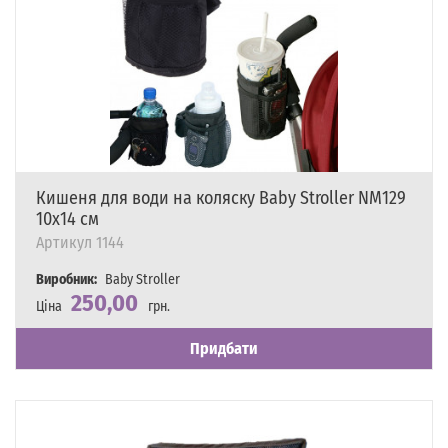
Кишеня для води на коляску Baby Stroller NM129
10х14 см
Артикул
1144
Виробник:
Baby Stroller
250,00
Ціна
грн.
Наявність
Є в наявності
Придбати