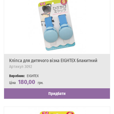
Кліпса для дитячого візка EIGHTEX Блакитний
Артикул
3092
Виробник:
EIGHTEX
180,00
Ціна
грн.
Наявність
Є в наявності
Придбати