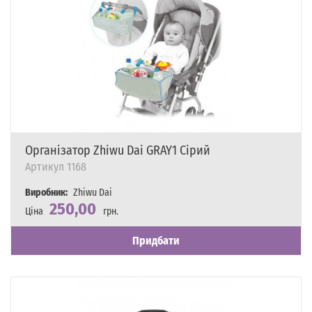
Організатор Zhiwu Dai GRAY1 Сірий
Артикул
1168
Виробник:
Zhiwu Dai
250,00
Ціна
грн.
Наявність
Є в наявності
Придбати