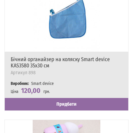
Бічний органайзер на коляску Smart device
KAS3580 35х30 см
Артикул
898
Виробник:
Smart device
120,00
Ціна
грн.
Наявність
Є в наявності
Придбати