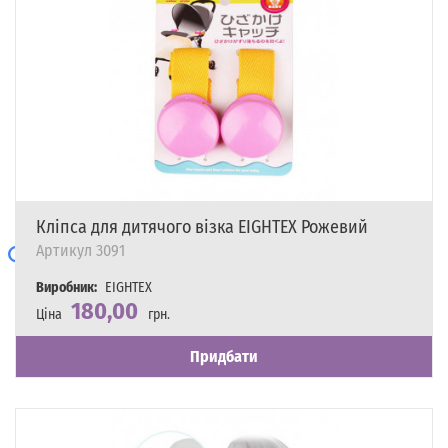
Кліпса для дитячого візка EIGHTEX Рожевий
Артикул
3091
Виробник:
EIGHTEX
180,00
Ціна
грн.
Наявність
Є в наявності
Придбати