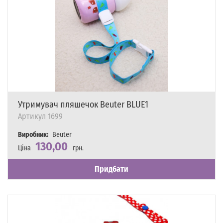
Утримувач пляшечок Beuter BLUE1
Артикул
1699
Виробник:
Beuter
130,00
Ціна
грн.
Наявність
Є в наявності
Придбати