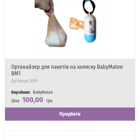
Органайзер для пакетів на коляску BabyMatee
BM1
Артикул
899
Виробник:
BabyMatee
100,00
Ціна
грн.
Наявність
Є в наявності
Придбати