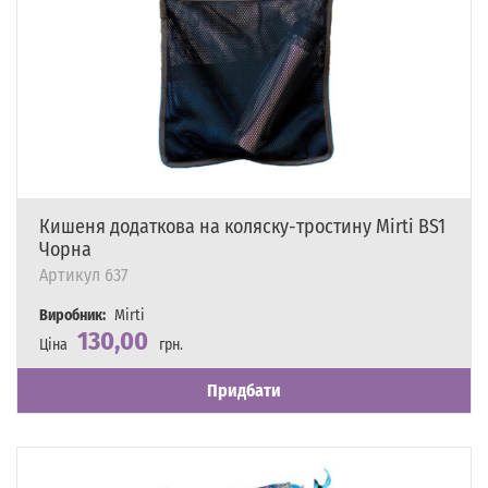
Кишеня додаткова на коляску-тростину Mirti BS1
Чорна
Артикул
637
Виробник:
Mirti
130,00
Ціна
грн.
Наявність
Є в наявності
Придбати