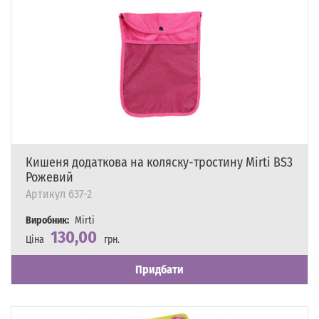
Кишеня додаткова на коляску-тростину Mirti BS3
Рожевий
Артикул
637-2
Виробник:
Mirti
130,00
Ціна
грн.
Наявність
Є в наявності
Придбати