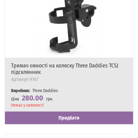
Тримач ємності на коляску Three Daddies TCSJ
підсклянник
Артикул
9167
Виробник:
Three Daddies
280.00
Ціна
грн.
Наявність
Немає у наявності
Придбати