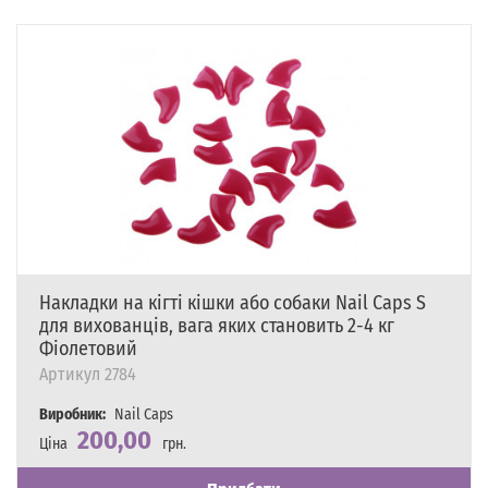
Накладки на кігті кішки або собаки Nail Caps S
для вихованців, вага яких становить 2-4 кг
Фіолетовий
Артикул
2784
Виробник:
Nail Caps
200,00
Ціна
грн.
Наявність
Є в наявності