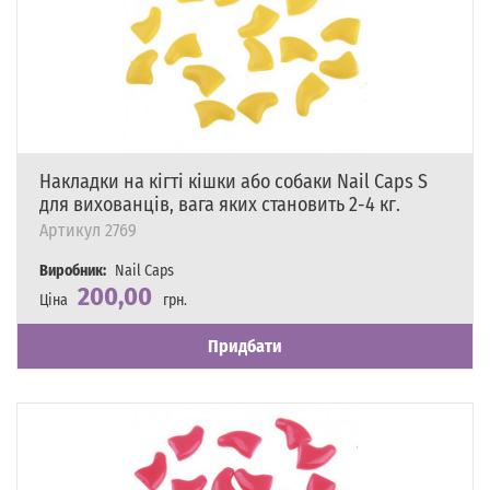
Накладки на кігті кішки або собаки Nail Caps S
для вихованців, вага яких становить 2-4 кг.
Артикул
2769
Виробник:
Nail Caps
200,00
Ціна
грн.
Наявність
Є в наявності
Придбати