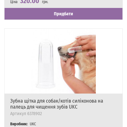
320.00
Ціна
грн.
Наявність
Є в наявності
Придбати
Зубна щітка для собак/котів силіконова на
палець для чищення зубів UKC
Артикул
6378902
Виробник:
UKC