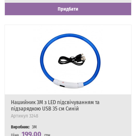
Наявність
Є в наявності
Придбати
Нашийник 3M з LED підсвічуванням та
підзарядкою USB 35 см Синій
Артикул
3248
Виробник:
3M
199,00
Ціна
грн.