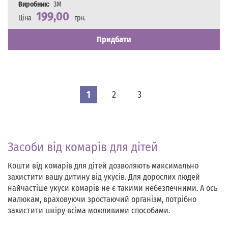
Виробник:
3M
199,00
Ціна
грн.
Наявність
Є в наявності
Придбати
1
2
3
Засоби від комарів для дітей
Кошти від комарів для дітей дозволяють максимально
захистити вашу дитину від укусів. Для дорослих людей
найчастіше укуси комарів не є такими небезпечними. А ось
малюкам, враховуючи зростаючий організм, потрібно
захистити шкіру всіма можливими способами.