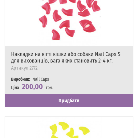
Накладки на кігті кішки або собаки Nail Caps S
для вихованців, вага яких становить 2-4 кг.
Артикул
2772
Виробник:
Nail Caps
200,00
Ціна
грн.
Наявність
Є в наявності
Придбати