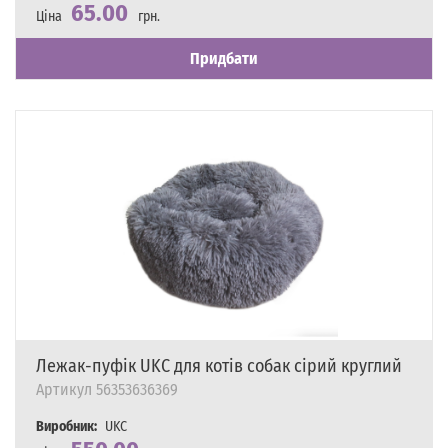
65.00
Ціна
грн.
Наявність
Є в наявності
Придбати
Лежак-пуфік UKC для котів собак сірий круглий
Артикул
56353636369
Виробник:
UKC