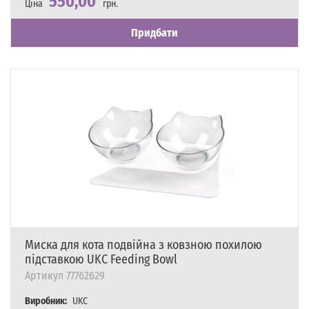
550,00
Ціна
грн.
Наявність
Є в наявності
Придбати
Миска для кота подвійна з ковзною похилою
підставкою UKC Feeding Bowl
Артикул
77762629
Виробник:
UKC