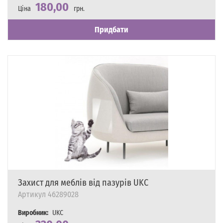
180,00
Ціна
грн.
Наявність
Є в наявності
Придбати
Захист для меблів від пазурів UKC
Артикул
46289028
Виробник:
UKC