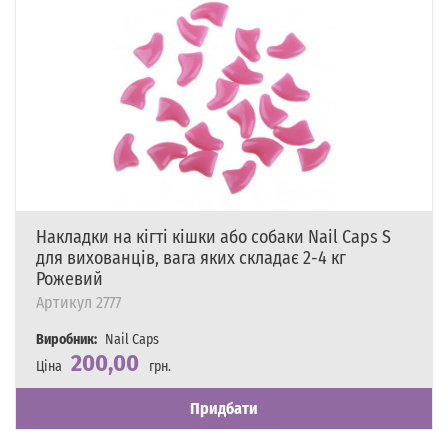
Накладки на кігті кішки або собаки Nail Caps S
для вихованців, вага яких складає 2-4 кг
Рожевий
Артикул
2777
Виробник:
Nail Caps
200,00
Ціна
грн.
Наявність
Є в наявності
Придбати