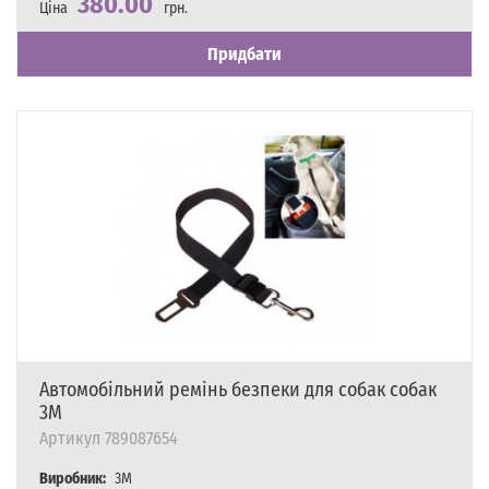
380.00
Ціна
грн.
Наявність
Є в наявності
Придбати
Автомобільний ремінь безпеки для собак собак
3M
Артикул
789087654
Виробник:
3M