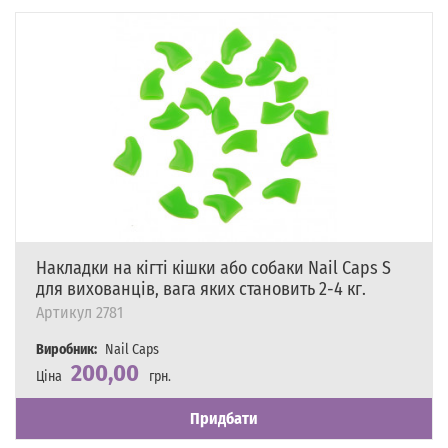
Накладки на кігті кішки або собаки Nail Caps S
для вихованців, вага яких становить 2-4 кг.
Артикул
2781
Виробник:
Nail Caps
200,00
Ціна
грн.
Наявність
Є в наявності
Придбати