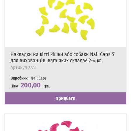
Накладки на кігті кішки або собаки Nail Caps S
для вихованців, вага яких складає 2-4 кг.
Артикул
2773
Виробник:
Nail Caps
200,00
Ціна
грн.
Наявність
Є в наявності
Придбати