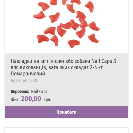
Накладки на кігті кішки або собаки Nail Caps S
для вихованців, вага яких складає 2-4 кг
Помаранчевий
Артикул
2780
Виробник:
Nail Caps
200,00
Ціна
грн.
Наявність
Є в наявності
Придбати