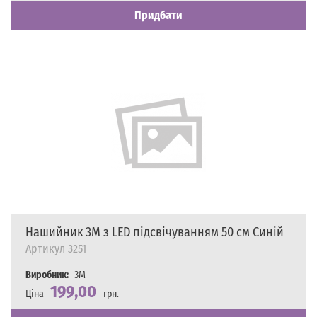
Придбати
Нашийник 3M з LED підсвічуванням 50 см Синій
Артикул
3251
Виробник:
3M
199,00
Ціна
грн.
Наявність
Є в наявності