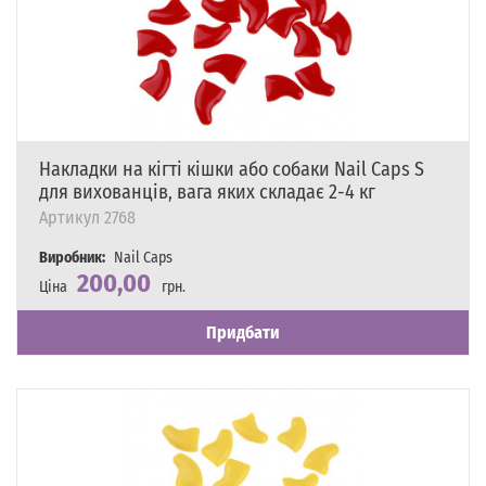
Накладки на кігті кішки або собаки Nail Caps S
для вихованців, вага яких складає 2-4 кг
Артикул
2768
Виробник:
Nail Caps
200,00
Ціна
грн.
Наявність
Є в наявності
Придбати