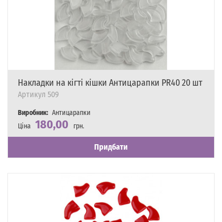
Накладки на кігті кішки Антицарапки PR40 20 шт
Артикул
509
Виробник:
Антицарапки
180,00
Ціна
грн.
Наявність
Є в наявності
Придбати