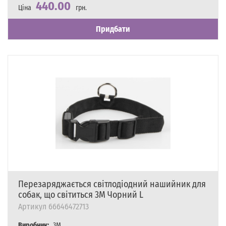
440.00
Ціна
грн.
Наявність
Є в наявності
Придбати
Перезаряджається світлодіодний нашийник для
собак, що світиться 3M Чорний L
Артикул
66646472713
Виробник:
3M