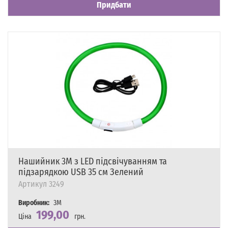
Придбати
Нашийник 3M з LED підсвічуванням та
підзарядкою USB 35 см Зелений
Артикул
3249
Виробник:
3M
199,00
Ціна
грн.
Наявність
Є в наявності