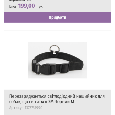
199,00
Ціна
грн.
Наявність
Є в наявності
Придбати
Перезаряджається світлодіодний нашийник для
собак, що світиться 3M Чорний M
Артикул
1373737990