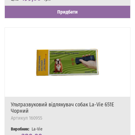
Наявність
Є в наявності
Придбати
Ультразвуковий відлякувач собак La-Vie 651E
Чорний
Артикул
160955
Виробник:
La-Vie