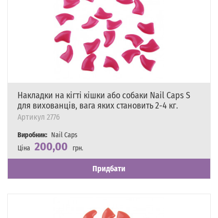
Накладки на кігті кішки або собаки Nail Caps S
для вихованців, вага яких становить 2-4 кг.
Артикул
2776
Виробник:
Nail Caps
200,00
Ціна
грн.
Наявність
Є в наявності
Придбати