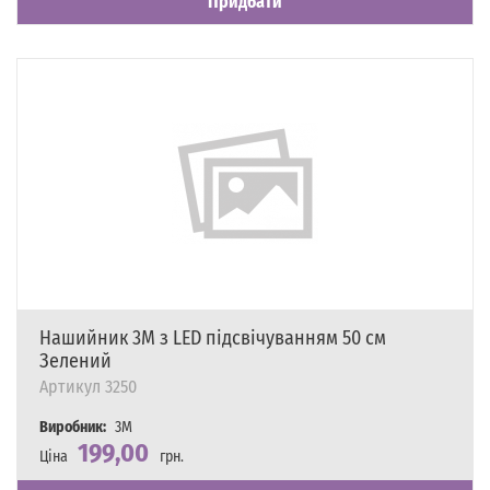
Придбати
Нашийник 3M з LED підсвічуванням 50 см
Зелений
Артикул
3250
Виробник:
3M
199,00
Ціна
грн.
Наявність
Є в наявності