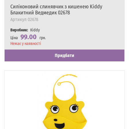
Силіконовий слинявчик з кишенею Kiddy
Блакитний Ведмедик 02678
Артикул
02678
Виробник:
Kiddy
99.00
Ціна
грн.
Наявність
Немає у наявності
Придбати