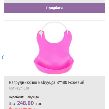
Придбати
Нагрудникківш Babyyuga BY180 Рожевий
Артикул
638
Виробник:
Babyyuga
248.00
Ціна
грн.
Наявність
Немає у наявності