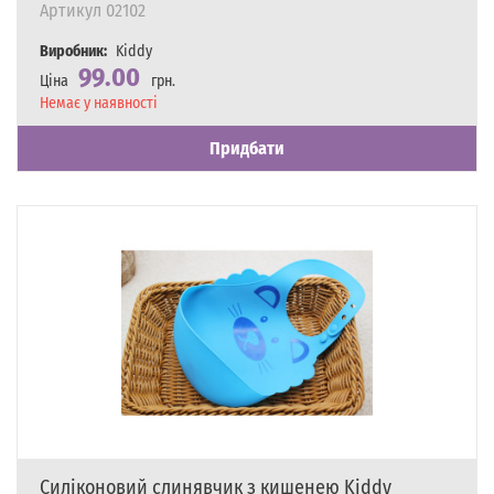
Артикул
02102
Виробник:
Kiddy
99.00
Ціна
грн.
Наявність
Немає у наявності
Придбати
Силіконовий слинявчик з кишенею Kiddy