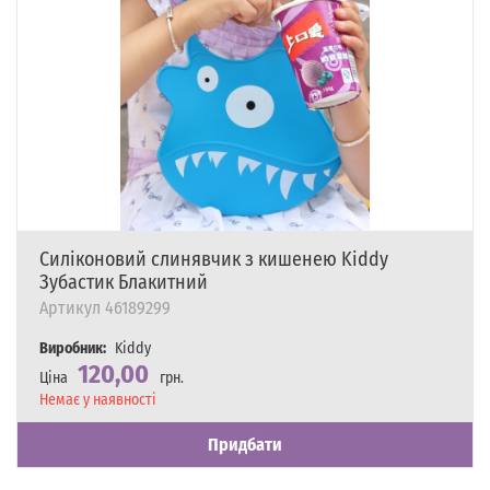
Силіконовий слинявчик з кишенею Kiddy
Зубастик Блакитний
Артикул
46189299
Виробник:
Kiddy
120,00
Ціна
грн.
Наявність
Немає у наявності
Придбати