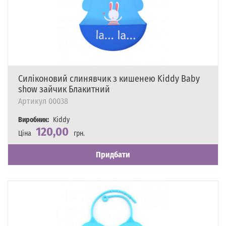
Силіконовий слинявчик з кишенею Kiddy Baby
show зайчик Блакитний
Артикул
00038
Виробник:
Kiddy
120,00
Ціна
грн.
Наявність
Є в наявності
Придбати