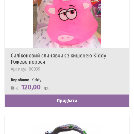
Силіконовий слинявчик з кишенею Kiddy
Рожеве порося
Артикул
00039
Виробник:
Kiddy
120,00
Ціна
грн.
Наявність
Є в наявності
Придбати