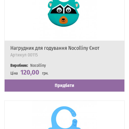
Нагрудник для годування Nocolliny Єнот
Артикул
00115
Виробник:
Nocolliny
120,00
Ціна
грн.
Наявність
Є в наявності
Придбати