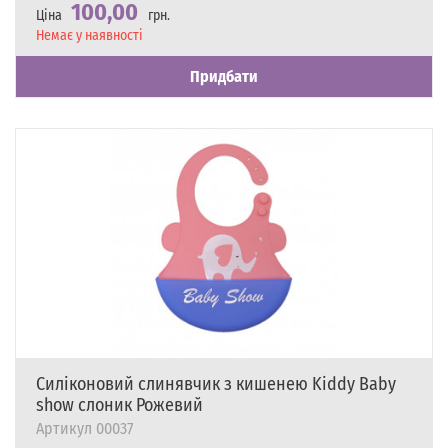
100,00
Ціна
грн.
Наявність
Немає у наявності
Придбати
Силіконовий слинявчик з кишенею Kiddy Baby
show слоник Рожевий
Артикул
00037