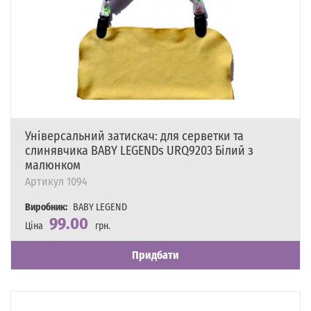
Універсальний затискач: для серветки та
слинявчика BABY LEGENDs URQ9203 Білий з
малюнком
Артикул
1094
Виробник:
BABY LEGEND
99.00
Ціна
грн.
Наявність
Є в наявності
Придбати