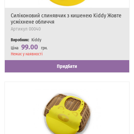
Силіконовий слинявчик з кишенею Kiddy Жовте
усміхнене обличчя
Артикул
00040
Виробник:
Kiddy
99.00
Ціна
грн.
Наявність
Немає у наявності
Придбати