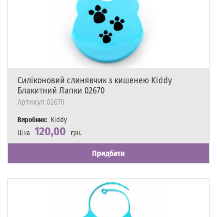
Силіконовий слинявчик з кишенею Kiddy
Блакитний Лапки 02670
Артикул
02670
Виробник:
Kiddy
120,00
Ціна
грн.
Наявність
Є в наявності
Придбати