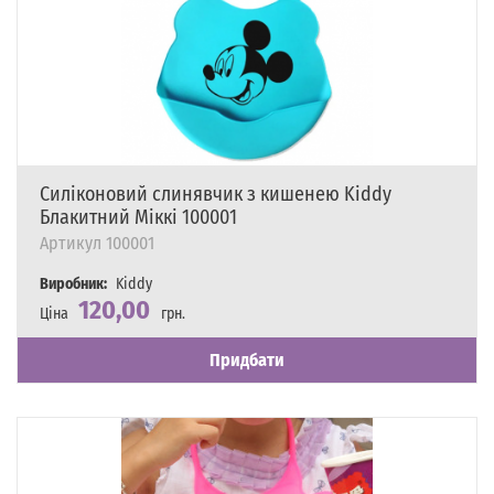
Силіконовий слинявчик з кишенею Kiddy
Блакитний Міккі 100001
Артикул
100001
Виробник:
Kiddy
120,00
Ціна
грн.
Наявність
Є в наявності
Придбати