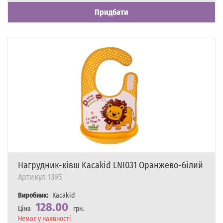
Придбати
Нагрудник-ківш Kacakid LNI031 Оранжево-білий
Артикул
1395
Виробник:
Kacakid
128.00
Ціна
грн.
Наявність
Немає у наявності