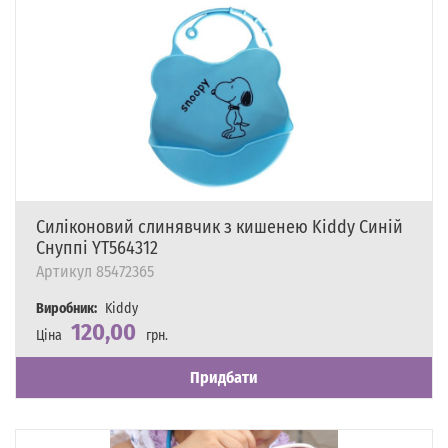
Силіконовий слинявчик з кишенею Kiddy Синій
Снуппі YT564312
Артикул
85472365
Виробник:
Kiddy
120,00
Ціна
грн.
Наявність
Є в наявності
Придбати