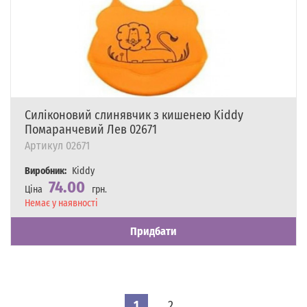
Силіконовий слинявчик з кишенею Kiddy
Помаранчевий Лев 02671
Артикул
02671
Виробник:
Kiddy
74.00
Ціна
грн.
Наявність
Немає у наявності
Придбати
1
2