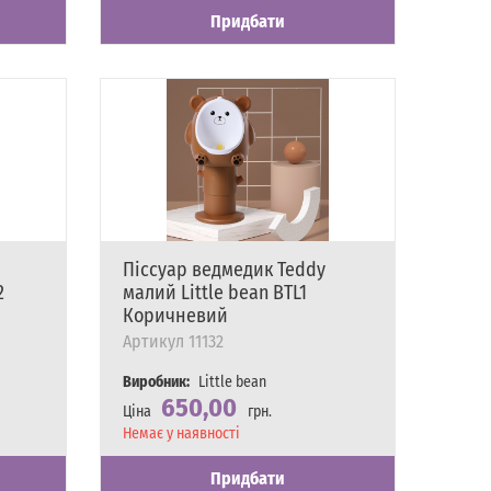
Придбати
Піссуар ведмедик Teddy
2
малий Little bean BTL1
Коричневий
Артикул
11132
Виробник:
Little bean
650,00
Ціна
грн.
Наявність
Немає у наявності
Придбати