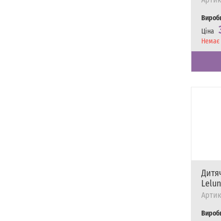
Вироб
Ціна
Наявні
Немає 
Дитя
Lelun
Артик
Вироб