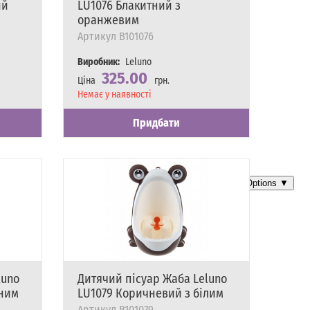
ий
LU1076 Блакитний з
оранжевим
Артикул
B101076
Виробник:
Leluno
325.00
Ціна
грн.
Наявність
Немає у наявності
Придбати
luno
Дитячий пісуар Жаба Leluno
тним
LU1079 Коричневий з білим
Артикул
B101079