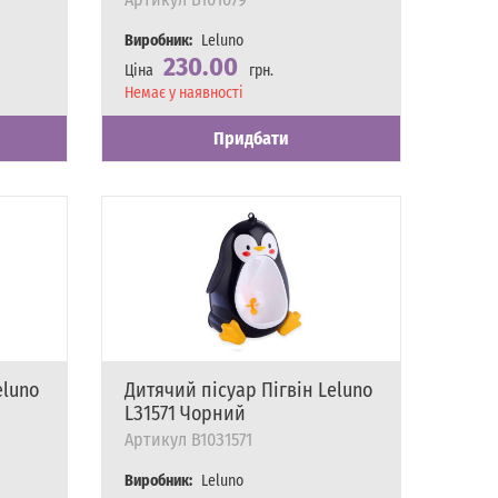
Виробник:
Leluno
230.00
Ціна
грн.
Наявність
Немає у наявності
Придбати
eluno
Дитячий пісуар Пігвін Leluno
LЗ1571 Чорний
Артикул
B10З1571
Виробник:
Leluno