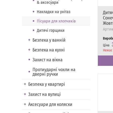
& аксесуари
Накладки на унітаз
Дитя
Сонеч
Пісуари для хлопчиків
Жовт
Артик
Дитячі горщики
Вироб
Безпека у ванній
Ціна
Безпека на кухні
Наявні
Немає 
Захист на вікна
Протиударні чохли на
дверні ручки
Безпека у квартирі
Захист на вулиці
Аксесуари для коляски