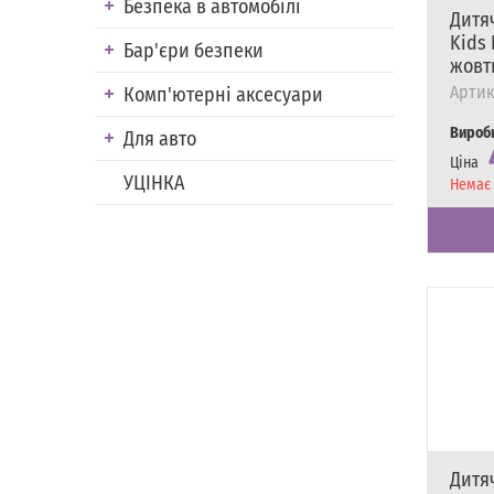
Безпека в автомобілі
Дитя
Kids
Бар'єри безпеки
жовт
Артик
Комп'ютерні аксесуари
Вироб
Для авто
Ціна
УЦІНКА
Наявні
Немає 
Дитя