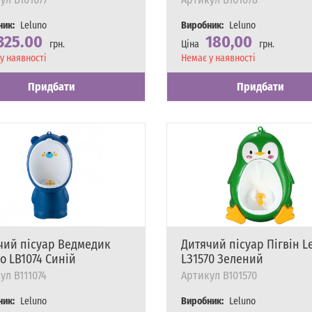
ник:
Leluno
Виробник:
Leluno
325.00
180,00
грн.
Ціна
грн.
сть
у наявності
Наявність
Немає у наявності
Придбати
Придбати
чий пісуар Ведмедик
Дитячий пісуар Пігвін L
o LB1074 Синій
LЗ1570 Зелений
ул
B111074
Артикул
B101570
ник:
Leluno
Виробник:
Leluno