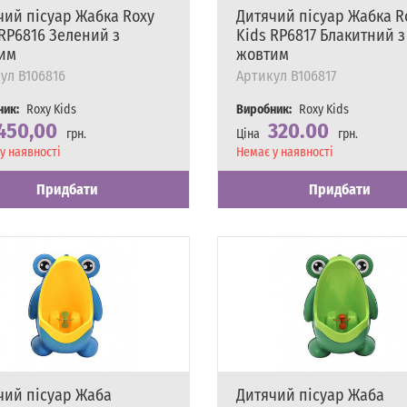
чий пісуар Жабка Roxy
Дитячий пісуар Жабка R
 RP6816 Зелений з
Kids RP6817 Блакитний з
им
жовтим
ул
B106816
Артикул
B106817
ник:
Roxy Kids
Виробник:
Roxy Kids
450,00
320.00
грн.
Ціна
грн.
сть
у наявності
Наявність
Немає у наявності
Придбати
Придбати
чий пісуар Жаба
Дитячий пісуар Жаба