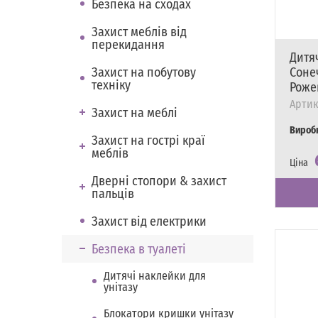
Безпека на сходах
Захист меблів від
перекидання
Дитя
Захист на побутову
Сонеч
техніку
Роже
Артик
Захист на меблі
Вироб
Захист на гострі краї
меблів
Ціна
Наявні
Є в на
Дверні стопори & захист
пальців
Захист від електрики
Безпека в туалеті
Дитячі наклейки для
унітазу
Блокатори кришки унітазу