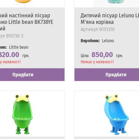
чий настінний пісуар
Дитячий пісуар Leluno L
ко Little bean BK738YE
М'яна корівка
ий
Артикул
B101370
ул
B10738-3
Виробник:
Leluno
ник:
Little bean
320.00
850,00
грн.
Ціна
грн.
сть
у наявності
Наявність
Немає у наявності
Придбати
Придбати