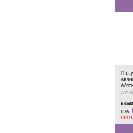
Пісс
велик
М'ят
Артик
Вироб
Ціна
Наявні
Немає 