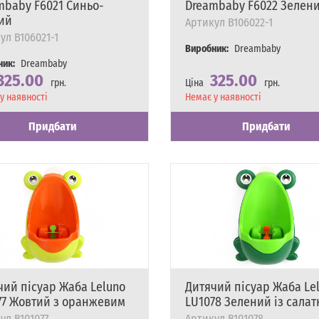
mbaby F6021 Синьо-
Dreambaby F6022 Зелен
ий
Артикул
B106022-1
ул
B106021-1
Виробник:
Dreambaby
ник:
Dreambaby
325.00
325.00
грн.
Ціна
грн.
сть
у наявності
Наявність
Немає у наявності
Придбати
Придбати
чий пісуар Жаба Leluno
Дитячий пісуар Жаба Le
77 Жовтий з оранжевим
LU1078 Зелений із сала
ул
B101077
Артикул
B101078