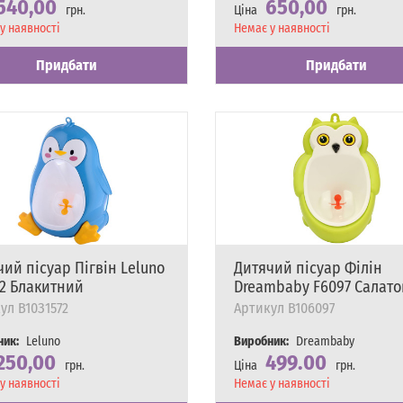
540,00
650,00
грн.
Ціна
грн.
сть
у наявності
Наявність
Немає у наявності
Придбати
Придбати
ий пісуар Пігвін Leluno
Дитячий пісуар Філін
72 Блакитний
Dreambaby F6097 Салат
ул
B10З1572
Артикул
B106097
ник:
Leluno
Виробник:
Dreambaby
250,00
499.00
грн.
Ціна
грн.
сть
у наявності
Наявність
Немає у наявності