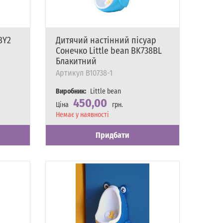
BY2
Дитячий настінний пісуар
Сонечко Little bean BK738BL
Блакитний
Артикул
B10738-1
Виробник:
Little bean
450,00
Ціна
грн.
Наявність
Немає у наявності
Придбати