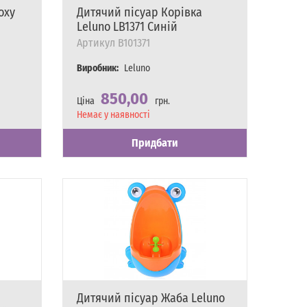
oxy
Дитячий пісуар Корівка
Leluno LB1371 Синій
Артикул
B101371
Виробник:
Leluno
850,00
Ціна
грн.
Наявність
Немає у наявності
Придбати
Дитячий пісуар Жаба Leluno