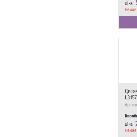
Ціна
Наявні
Немає 
Дитяч
LЗ15
Артик
Вироб
Ціна
Наявні
Немає 