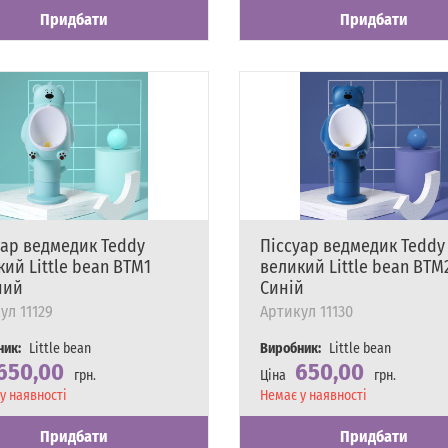
Придбати
Придбати
уар ведмедик Teddy
Піссуар ведмедик Teddy
ий Little bean BTM1
великий Little bean BTM
ний
Синій
ул
11129
Артикул
11130
ник:
Little bean
Виробник:
Little bean
650,00
650,00
грн.
Ціна
грн.
сть
у наявності
Наявність
Немає у наявності
Придбати
Придбати