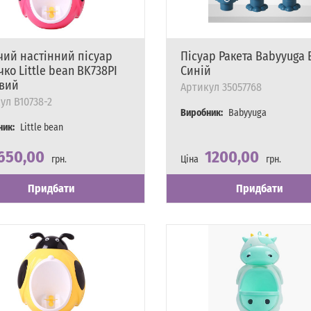
чий настінний пісуар
Пісуар Ракета Babyyuga 
ко Little bean BK738PI
Синій
вий
Артикул
35057768
ул
B10738-2
Виробник:
Babyyuga
ник:
Little bean
650,00
1200,00
грн.
Ціна
грн.
сть
явності
Наявність
Є в наявності
Придбати
Придбати