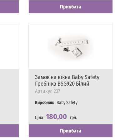
Придбати
Замок на вікна Baby Safety
Гребінка BSG920 Білий
Артикул
237
Виробник:
Baby Safety
180,00
Ціна
грн.
Наявність
Є в наявності
Придбати