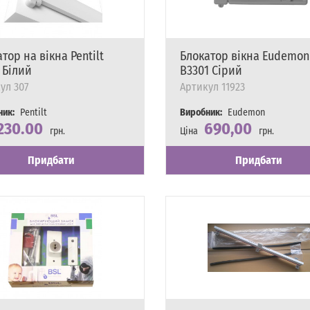
тор на вікна Pentilt
Блокатор вікна Eudemon
 Білий
B3301 Сірий
ул
307
Артикул
11923
ник:
Pentilt
Виробник:
Eudemon
230.00
690,00
грн.
Ціна
грн.
сть
явності
Наявність
Є в наявності
Придбати
Придбати