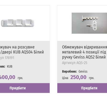
жувач на розсувне
Обмежувач відкриванн
о/двері KUB AQS04 Білий
металевий 4 позиції під
ручку Geviss AQS2 Білий
ул
176191
Артикул
AQS-25
ник:
KUB
Виробник:
Geviss
400,00
250,00
грн.
Ціна
грн.
сть
явності
Наявність
Є в наявності
Придбати
Придбати