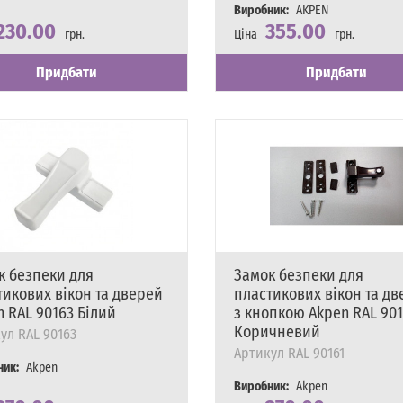
Виробник:
AKPEN
230.00
355.00
грн.
Ціна
грн.
сть
явності
Наявність
Є в наявності
Придбати
Придбати
к безпеки для
Замок безпеки для
тикових вікон та дверей
пластикових вікон та д
n RAL 90163 Білий
з кнопкою Akpen RAL 901
Коричневий
ул
RAL 90163
Артикул
RAL 90161
ник:
Akpen
Виробник:
Akpen