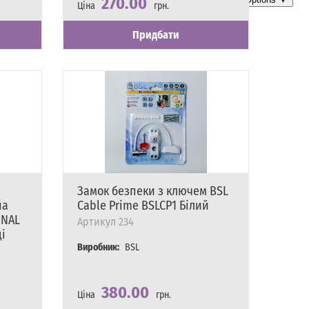
270.00
Ціна
грн.
Наявність
Є в наявності
Придбати
Замок безпеки з ключем BSL
на
Cable Prime BSLCP1 Білий
INAL
Артикул
234
ці
Виробник:
BSL
380.00
Ціна
грн.
Наявність
Є в наявності