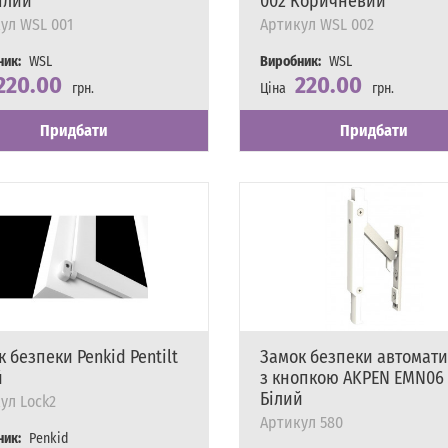
ілий
002 Коричневий
ул
WSL 001
Артикул
WSL 002
ник:
WSL
Виробник:
WSL
220.00
220.00
грн.
Ціна
грн.
сть
явності
Наявність
Є в наявності
Придбати
Придбати
 безпеки Penkid Pentilt
Замок безпеки автомат
й
з кнопкою AKPEN EMN06
Білий
ул
Lock2
Артикул
580
ник:
Penkid