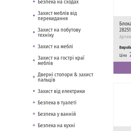
Безпека на сходах
Захист меблів від
перекидання
Блока
Захист на побутову
28251
техніку
Артик
Захист на меблі
Вироб
Ціна
Захист на гострі краї
Наявні
Є в на
меблів
Дверні стопори & захист
пальців
Захист від електрики
Безпека в туалеті
Безпека у ванній
Безпека на кухні