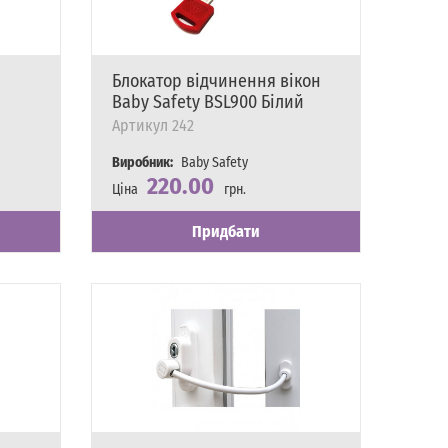
Блокатор відчинення вікон
Baby Safety BSL900 Білий
Артикул
242
Виробник:
Baby Safety
220.00
Ціна
грн.
Наявність
Є в наявності
Придбати