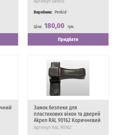
Артикул
Geviss
Виробник:
Penkid
180,00
Ціна
грн.
Наявність
Є в наявності
Придбати
ичний
Замок безпеки для
пластикових вікон та дверей
Akpen RAL 90162 Коричневий
Артикул
RAL 90162