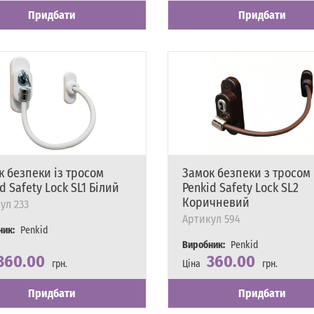
Придбати
Придбати
к безпеки із тросом
Замок безпеки з тросом
d Safety Lock SL1 Білий
Penkid Safety Lock SL2
Коричневий
ул
233
Артикул
594
ник:
Penkid
Виробник:
Penkid
360.00
360.00
грн.
Ціна
грн.
сть
явності
Наявність
Є в наявності
Придбати
Придбати