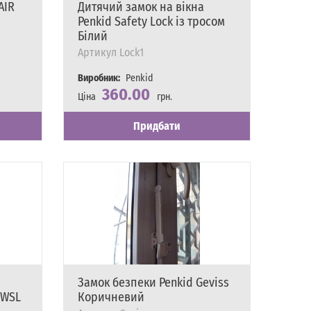
AIR
Дитячий замок на вікна
Penkid Safety Lock із тросом
Білий
Артикул
Lock1
Виробник:
Penkid
360.00
Ціна
грн.
Наявність
Є в наявності
Придбати
Замок безпеки Penkid Geviss
 WSL
Коричневий