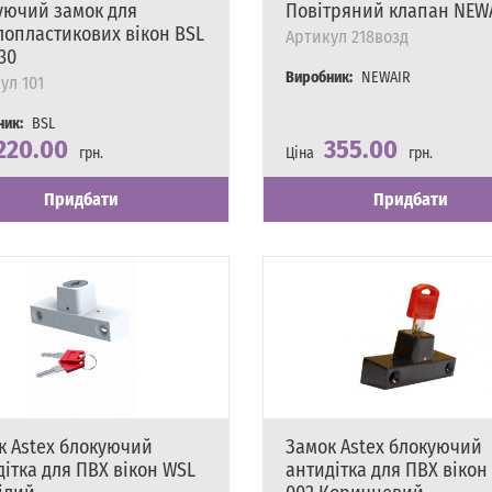
уючий замок для
Повітряний клапан NEW
лопластикових вікон BSL
Артикул
218возд
30
Виробник:
NEWAIR
ул
101
ник:
BSL
220.00
355.00
грн.
Ціна
грн.
сть
явності
Наявність
Є в наявності
Придбати
Придбати
к Astex блокуючий
Замок Astex блокуючий
дітка для ПВХ вікон WSL
антидітка для ПВХ вікон