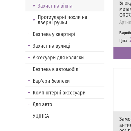
Блок
Захист на вікна
мета
ORG7
Протиударні чохли на
Артик
дверні ручки
Вироб
Безпека у квартирі
Ціна
Захист на вулиці
Наявні
Є в на
Аксесуари для коляски
Безпека в автомобілі
Бар'єри безпеки
Комп'ютерні аксесуари
Для авто
УЦІНКА
Замо
анти