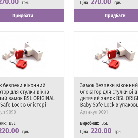
270.00
270.00
грн.
Ціна
грн.
сть
явності
Наявність
Є в наявності
Придбати
Придбати
к безпеки віконний
Замок безпеки віконний
тор для стулки вікна
блокатор для стулки вік
чий замок BSL ORIGINAL
дитячий замок BSL ORIG
Safe Lock в блістері
Baby Safe Lock в упаков
ул
9090
Артикул
9091
ник:
BSL
Виробник:
BSL
220.00
220.00
грн.
Ціна
грн.
сть
явності
Наявність
Є в наявності