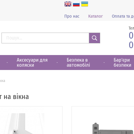
Про нас
Каталог
Оплата та д
Те
0
0
Знайти
Аксесуари для
Безпека в
Бар'єри
коляски
автомобілі
безпеки
ікна
т на вікна