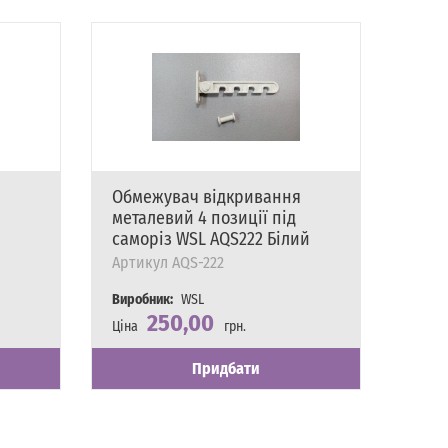
я
Обмежувач відкривання
металевий 4 позиції під
саморіз WSL AQS222 Білий
Артикул
AQS-222
Виробник:
WSL
250,00
Ціна
грн.
Наявність
Є в наявності
Придбати