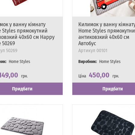
мок у ванну кімнату
Килимок у ванну кімнат
 Styles прямокутний
Home Styles прямокутн
ковзкий 40х60 см Happy
антиковзкий 40х60 см
 50269
Автобус
ул
50269
Артикул
00101
ник:
Home Styles
Виробник:
Home Styles
149,00
450,00
грн.
Ціна
грн.
сть
явності
Наявність
Є в наявності
Придбати
Придбати