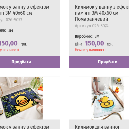
мок у ванну з ефектом
Килимок у ванну з ефек
ті 3M 40х60 см
пам'яті 3M 40х60 см
Помаранчевий
ул
026-5073
Артикул
026-5074
ник:
3M
Виробник:
3M
150,00
150,00
грн.
Ціна
грн.
сть
у наявності
Наявність
Немає у наявності
Придбати
Придбати
мок у ванну з ефектом
Килимок для ванної