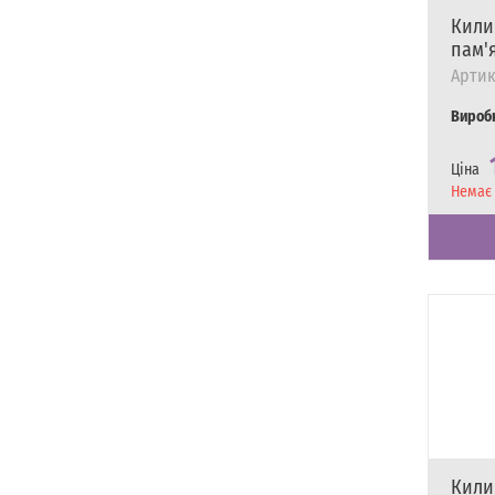
Кили
пам'я
Артик
Вироб
Ціна
Наявні
Немає 
Кили