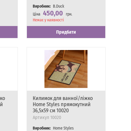
Виробник:
B.Duck
450,00
Ціна
грн.
Наявність
Немає у наявності
Придбати
ко
Килимок для ванної/ліжко
ий
Home Styles прямокутний
36,5х59 см 10020
Артикул
10020
Виробник:
Home Styles