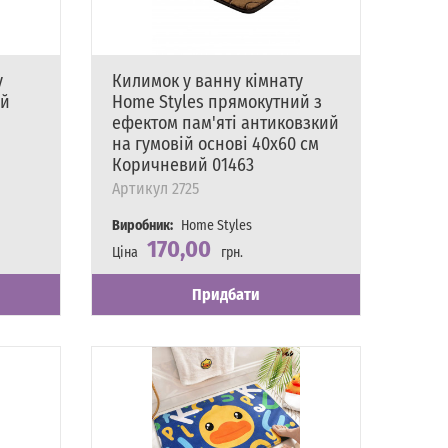
у
Килимок у ванну кімнату
ий
Home Styles прямокутний з
ефектом пам'яті антиковзкий
на гумовій основі 40х60 см
Коричневий 01463
Артикул
2725
Виробник:
Home Styles
170,00
Ціна
грн.
Наявність
Є в наявності
Придбати