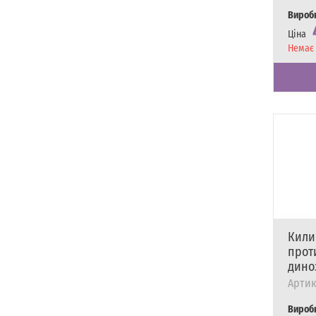
Вироб
Ціна
Наявні
Немає 
Кили
прот
дино
Артик
Вироб