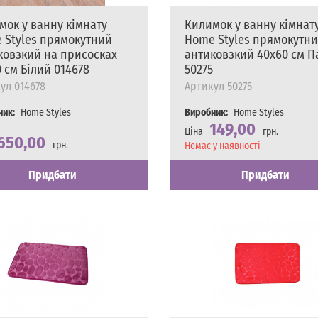
мок у ванну кімнату
Килимок у ванну кімнат
 Styles прямокутний
Home Styles прямокутн
ковзкий на присосках
антиковзкий 40х60 см 
 см Білий 014678
50275
ул
014678
Артикул
50275
ник:
Home Styles
Виробник:
Home Styles
149,00
Ціна
грн.
650,00
грн.
Наявність
Немає у наявності
сть
явності
Придбати
Придбати