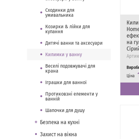
Сходинки для
умивальника
Кили
Козирки & лійки для
Home
купання
ефек
на гу
Дитячі ванни та аксесуари
Сіри
Килимки у ванну
Артик
Веселі подовжувачі для
Вироб
крана
Ціна
Наявні
Є в на
Іграшки для ванної
Протиковзні елементи у
ванній
Шапочки для душу
Безпека на кухні
Захист на вікна