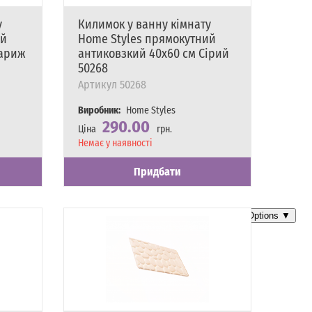
у
Килимок у ванну кімнату
ий
Home Styles прямокутний
Париж
антиковзкий 40х60 см Сірий
50268
Артикул
50268
Виробник:
Home Styles
290.00
Ціна
грн.
Наявність
Немає у наявності
Придбати