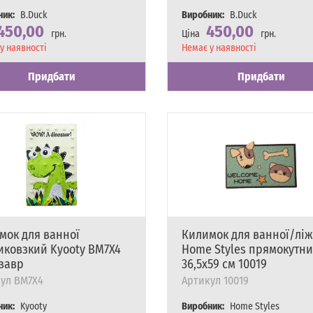
ник:
B.Duck
Виробник:
B.Duck
450,00
450,00
грн.
Ціна
грн.
сть
у наявності
Наявність
Немає у наявності
Придбати
Придбати
мок для ванної
Килимок для ванної/ліж
иковзкий Kyooty BM7X4
Home Styles прямокутн
завр
36,5х59 см 10019
ул
BM7X4
Артикул
10019
ник:
Kyooty
Виробник:
Home Styles