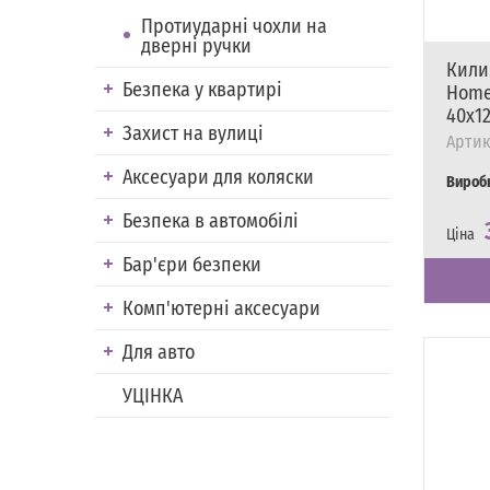
Протиударні чохли на
дверні ручки
Кили
Безпека у квартирі
Home
40х12
Захист на вулиці
Артик
Аксесуари для коляски
Вироб
Безпека в автомобілі
Ціна
Наявні
Є в на
Бар'єри безпеки
Комп'ютерні аксесуари
Для авто
УЦІНКА