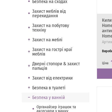
Безпека на сходах
Захист меблів від
перекидання
Кили
Захист на побутову
Home
техніку
анти
Home
Захист на меблі
Артик
Захист на гострі краї
Вироб
меблів
Дверні стопори & захист
Ціна
пальців
Наявні
Є в на
Захист від електрики
Безпека в туалеті
Безпека у ванній
Органайзер іграшок та
аксесуари у ванну