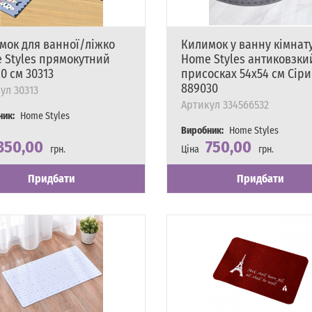
мок для ванної/ліжко
Килимок у ванну кімнат
 Styles прямокутний
Home Styles антиковзки
0 см 30313
присосках 54х54 см Сір
889030
ул
30313
Артикул
334566532
ник:
Home Styles
Виробник:
Home Styles
350,00
750,00
грн.
Ціна
грн.
сть
явності
Наявність
Є в наявності
Придбати
Придбати