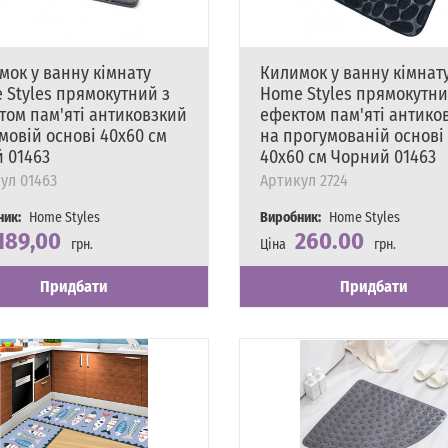
мок у ванну кімнату
Килимок у ванну кімнат
 Styles прямокутний з
Home Styles прямокутни
том пам'яті антиковзкий
ефектом пам'яті антико
мовій основі 40х60 см
на прогумованій основі
й 01463
40х60 см Чорний 01463
ул
01463
Артикул
2724
ник:
Home Styles
Виробник:
Home Styles
189,00
260.00
грн.
Ціна
грн.
сть
явності
Наявність
Є в наявності
Придбати
Придбати