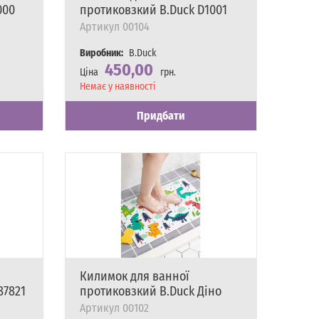
000
протиковзкий B.Duck D1001
Артикул
00104
Виробник:
B.Duck
450,00
Ціна
грн.
Наявність
Немає у наявності
Придбати
Килимок для ванної
87821
протиковзкий B.Duck Діно
Артикул
00102