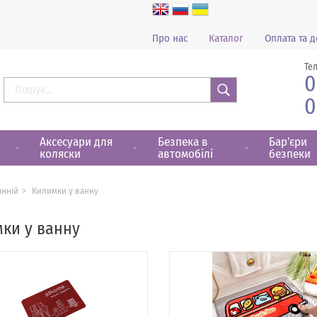
Про нас
Каталог
Оплата та д
Те
0
0
Знайти
Аксесуари для
Безпека в
Бар'єри
коляски
автомобілі
безпеки
анній
Килимки у ванну
ки у ванну