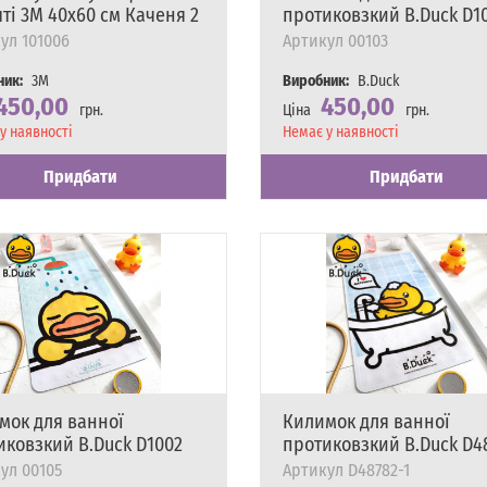
ті 3M 40х60 см Каченя 2
протиковзкий B.Duck D1
ул
101006
Артикул
00103
ник:
3M
Виробник:
B.Duck
450,00
450,00
грн.
Ціна
грн.
сть
у наявності
Наявність
Немає у наявності
Придбати
Придбати
мок для ванної
Килимок для ванної
иковзкий B.Duck D1002
протиковзкий B.Duck D4
ул
00105
Артикул
D48782-1