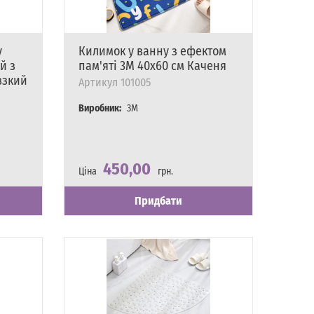
у
Килимок у ванну з ефектом
й з
пам'яті 3M 40х60 см Каченя
взкий
Артикул
101005
Виробник:
3M
450,00
Ціна
грн.
Наявність
Є в наявності
Придбати