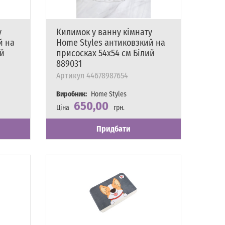
у
Килимок у ванну кімнату
й на
Home Styles антиковзкий на
ий
присосках 54х54 см Білий
889031
Артикул
44678987654
Виробник:
Home Styles
650,00
Ціна
грн.
Наявність
Є в наявності
Придбати