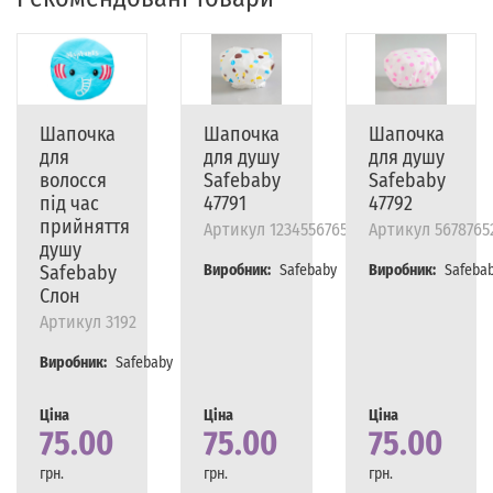
Шапочка
Шапочка
Шапочка
для
для душу
для душу
волосся
Safebaby
Safebaby
під час
47791
47792
прийняття
Артикул
12345567656787
Артикул
5678765
душу
Safebaby
Виробник:
Safebaby
Виробник:
Safeba
Слон
Артикул
3192
Виробник:
Safebaby
Ціна
Ціна
Ціна
75.00
75.00
75.00
грн.
грн.
грн.