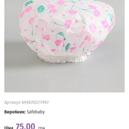
Артикул
8998765211997
Виробник:
Safebaby
75.00
Ціна
грн.