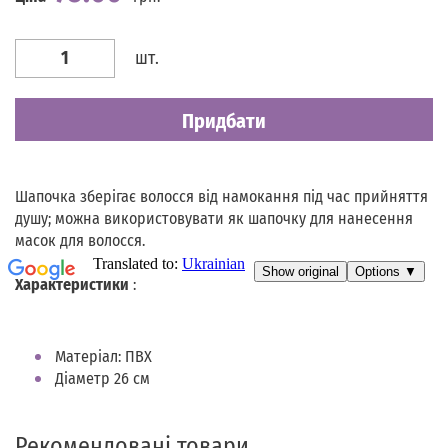
Наявність
Є в наявності
шт.
Придбати
Шапочка зберігає волосся від намокання під час прийняття
душу; можна використовувати як шапочку для нанесення
масок для волосся.
Характеристики
:
Матеріал: ПВХ
Діаметр 26 см
Рекомендовані товари