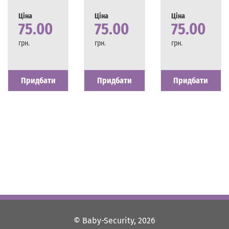
Ціна
Ціна
Ціна
75.00
75.00
75.00
грн.
грн.
грн.
Наявність
Є в наявності
Наявність
Є в наявності
Наявність
Є в наявності
Придбати
Придбати
Придбати
© Baby-Security, 2026