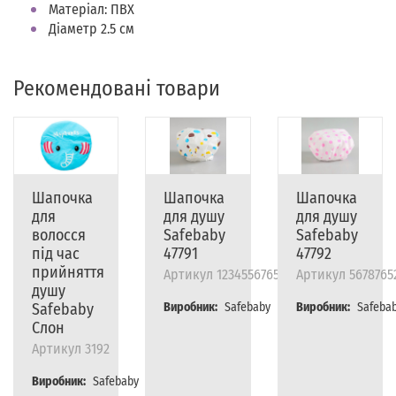
Матеріал: ПВХ
Діаметр 2.5 см
Рекомендовані товари
Шапочка
Шапочка
Шапочка
для
для душу
для душу
волосся
Safebaby
Safebaby
під час
47791
47792
прийняття
Артикул
12345567656787
Артикул
5678765
душу
Safebaby
Виробник:
Safebaby
Виробник:
Safeba
Слон
Артикул
3192
Виробник:
Safebaby