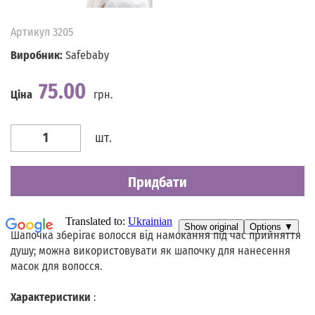
Артикул
3205
Виробник:
Safebaby
75.00
Ціна
грн.
Наявність
Є в наявності
шт.
Придбати
Шапочка зберігає волосся від намокання під час прийняття
душу; можна використовувати як шапочку для нанесення
масок для волосся.
Характеристики
: