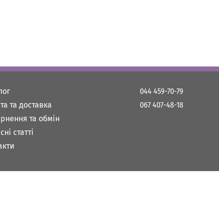
лог
044 459-70-79
та та доставка
067 407-48-18
рнення та обмін
сні статті
акти