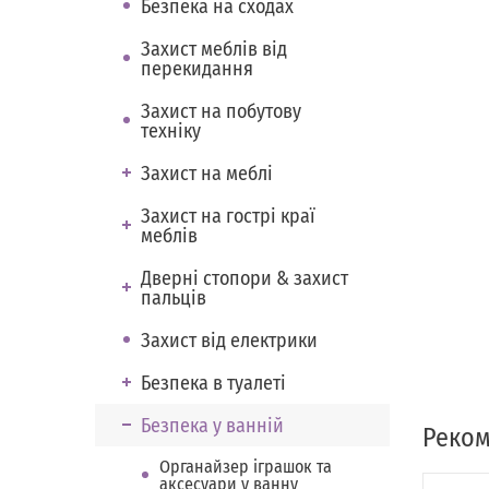
Безпека на сходах
Захист меблів від
перекидання
Захист на побутову
техніку
Захист на меблі
Захист на гострі краї
меблів
Дверні стопори & захист
пальців
Захист від електрики
Безпека в туалеті
Безпека у ванній
Реком
Органайзер іграшок та
аксесуари у ванну