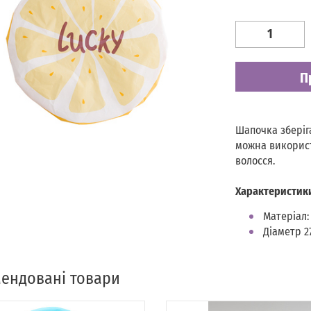
Наявність
Є в наявності
П
Шапочка зберіг
можна використ
волосся.
Характеристик
Матеріал:
Діаметр 2
ендовані товари