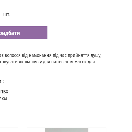
шт.
ридбати
ає волосся від намокання під час прийняття душу;
овувати як шапочку для нанесення масок для
и
:
 ПВХ
7 см