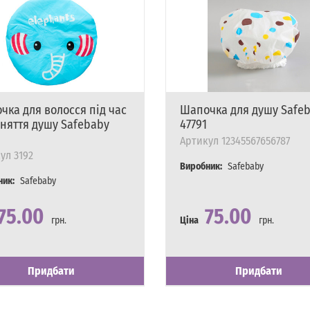
чка для волосся під час
Шапочка для душу Safe
няття душу Safebaby
47791
Артикул
12345567656787
ул
3192
Виробник:
Safebaby
ник:
Safebaby
75.00
75.00
грн.
Ціна
грн.
сть
явності
Наявність
Є в наявності
Придбати
Придбати