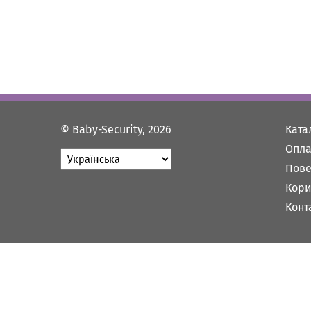
© Baby-Security, 2026
Ката
Опла
Пове
Кори
Конт