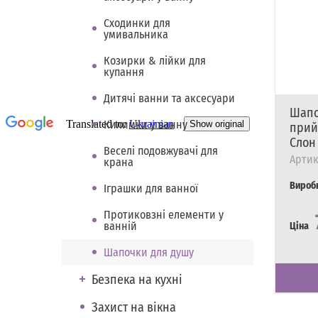
Сходинки для
умивальника
Козирки & лійки для
купання
Дитячі ванни та аксесуари
Шапо
Килимки у ванну
прий
Слон
Веселі подовжувачі для
Артик
крана
Вироб
Іграшки для ванної
Протиковзні елементи у
ванній
Ціна
Шапочки для душу
Наявні
Є в на
Безпека на кухні
Захист на вікна