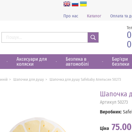
Про нас
Каталог
Оплата та д
Те
0
0
Знайти
Аксесуари для
Безпека в
Бар'єри
коляски
автомобілі
безпеки
анній
Шапочки для душу
Шапочка для душу Safebaby Апельсин 50273
Шапочка д
Артикул
50273
Виробник:
Safe
75.0
Ціна