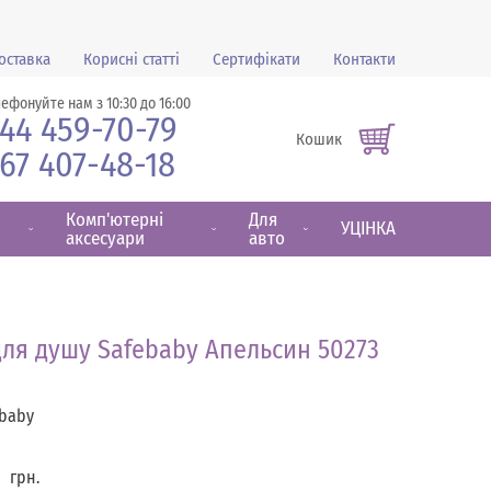
оставка
Корисні статті
Сертифікати
Контакти
лефонуйте нам з 10:30 до 16:00
44 459-70-79
Кошик
67 407-48-18
Комп'ютерні
Для
УЦІНКА
аксесуари
авто
ля душу Safebaby Апельсин 50273
baby
0
грн.