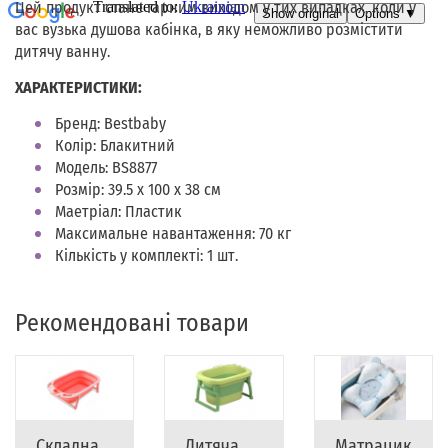
Цей продукт стане гарним виходом у тих випадках, коли у
вас вузька душова кабінка, в яку неможливо розмістити
дитячу ванну.
ХАРАКТЕРИСТИКИ:
Бренд: Bestbaby
Колір: Блакитний
Модель: BS8877
Розмір: 39.5 х 100 х 38 см
Маетріал: Пластик
Максимальне навантаження: 70 кг
Кількість у комплекті: 1 шт.
Рекомендовані товари
Складна
Дитяча
Матрацик