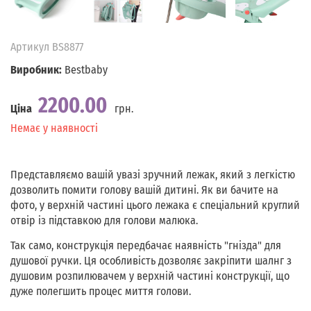
Артикул
BS8877
Виробник:
Bestbaby
2200.00
Ціна
грн.
Наявність
Немає у наявності
Представляємо вашій увазі зручний лежак, який з легкістю
дозволить помити голову вашій дитині. Як ви бачите на
фото, у верхній частині цього лежака є спеціальний круглий
отвір із підставкою для голови малюка.
Так само, конструкція передбачає наявність "гнізда" для
душової ручки. Ця особливість дозволяє закріпити шалнг з
душовим розпилювачем у верхній частині конструкції, що
дуже полегшить процес миття голови.