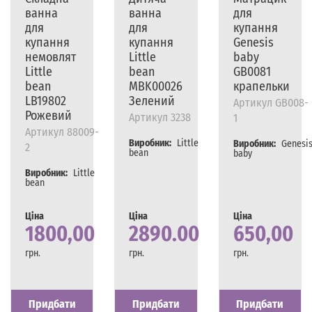
ванна
ванна
для
для
для
купання
купання
купання
Genesis
немовлят
Little
baby
Little
bean
GB0081
bean
MBK00026
крапельки
LB19802
Зелений
Артикул
GB008-
Рожевий
Артикул
3238
1
Артикул
88009-
Виробник:
Little
Виробник:
Genesi
2
bean
baby
Виробник:
Little
bean
Ціна
Ціна
Ціна
1800,00
2890.00
650,00
грн.
грн.
грн.
Наявність
Є в наявності
Наявність
Є в наявності
Наявність
Є в наявності
Придбати
Придбати
Придбати