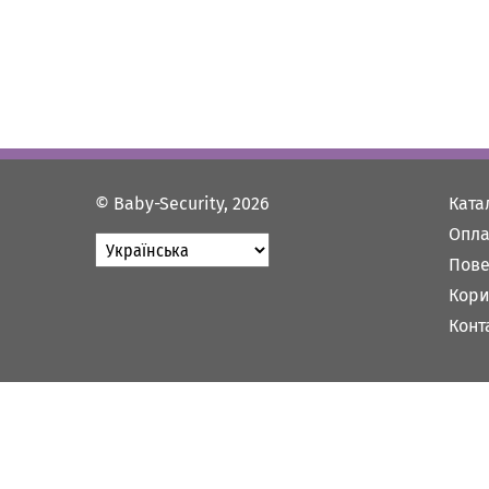
© Baby-Security, 2026
Ката
Опла
Пове
Кори
Конт