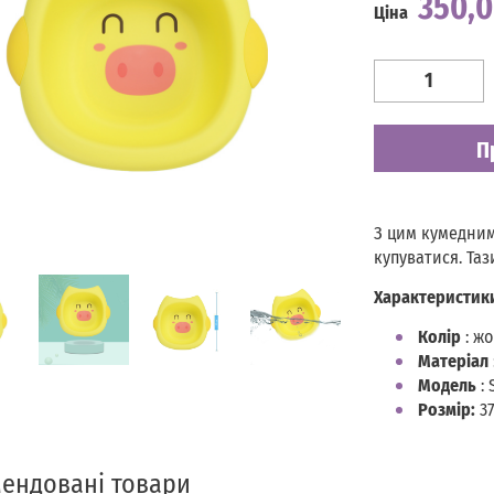
350,
Ціна
Наявність
Є в наявності
П
З цим кумедним
купуватися. Таз
Характеристик
Колір
: ж
Матеріал
Модель
: 
Розмір:
37
ендовані товари