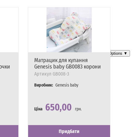
Матрацик для купання
Скла
рочки
Genesis baby GB0083 корони
немо
Рож
Артикул
GB008-3
Арти
Виробник:
Genesis baby
Вироб
650,00
Ціна
грн.
Ціна
Наявність
Є в наявності
Наявн
Є в на
Придбати