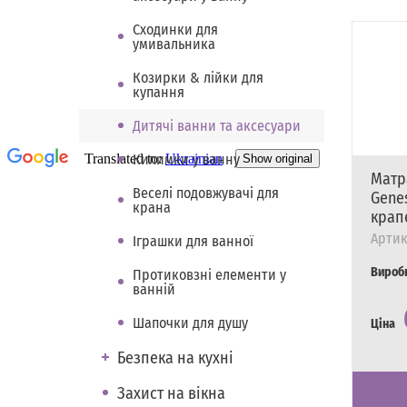
Сходинки для
умивальника
Козирки & лійки для
купання
Дитячі ванни та аксесуари
Килимки у ванну
Матр
Веселі подовжувачі для
Gene
крана
крап
Артик
Іграшки для ванної
Вироб
Протиковзні елементи у
ванній
Шапочки для душу
Ціна
Безпека на кухні
Наявні
Є в на
Захист на вікна