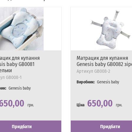
ацик для купання
Матрацик для купання
sis baby GB0081
Genesis baby GB0082 зі
ельки
Артикул
GB008-2
ул
GB008-1
Виробник:
Genesis baby
ник:
Genesis baby
650,00
650,00
грн.
Ціна
грн.
сть
явності
Наявність
Є в наявності
Придбати
Придбати