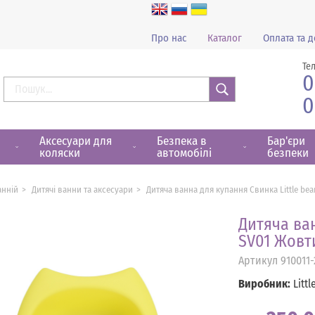
Про нас
Каталог
Оплата та д
Те
0
0
Знайти
Аксесуари для
Безпека в
Бар'єри
коляски
автомобілі
безпеки
анній
Дитячі ванни та аксесуари
Дитяча ванна для купання Свинка Little be
Дитяча ван
SV01 Жовт
Артикул
910011-
Виробник:
Littl