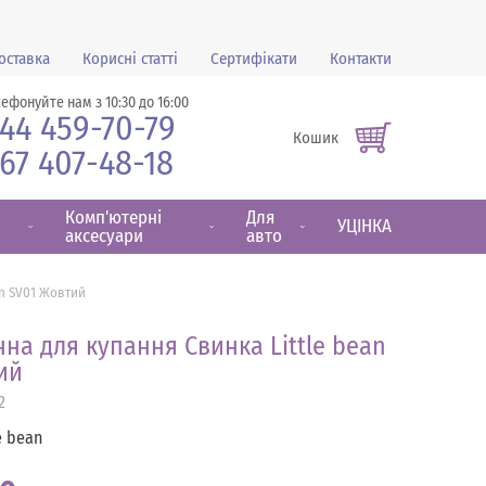
оставка
Корисні статті
Сертифікати
Контакти
лефонуйте нам з 10:30 до 16:00
44 459-70-79
Кошик
67 407-48-18
Комп'ютерні
Для
УЦІНКА
аксесуари
авто
an SV01 Жовтий
на для купання Свинка Little bean
ий
2
e bean