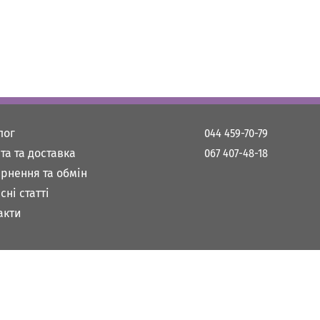
лог
044 459-70-79
та та доставка
067 407-48-18
рнення та обмін
сні статті
акти