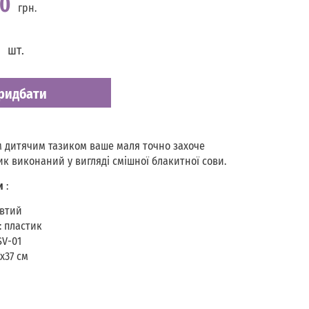
00
грн.
шт.
ридбати
 дитячим тазиком ваше маля точно захоче
ик виконаний у вигляді смішної блакитної сови.
и
:
овтий
: пластик
SV-01
х37 см