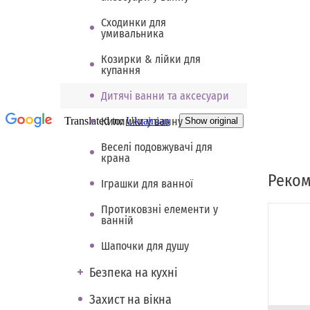
Сходинки для
умивальника
Козирки & лійки для
купання
Дитячі ванни та аксесуари
Килимки у ванну
Веселі подовжувачі для
крана
Реком
Іграшки для ванної
Протиковзні елементи у
ванній
Шапочки для душу
Безпека на кухні
Захист на вікна