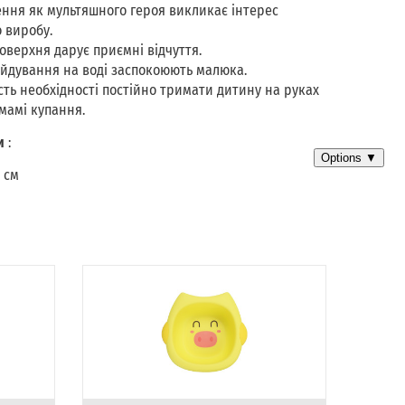
ння як мультяшного героя викликає інтерес
 виробу.
поверхня дарує приємні відчуття.
ойдування на воді заспокоюють малюка.
ість необхідності постійно тримати дитину на руках
мамі купання.
и
:
 см