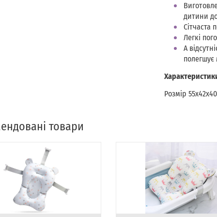
Виготовле
дитини до
Сітчаста 
Легкі пог
А відсутн
полегшує 
Характеристик
Розмір 55х42х40
ендовані товари