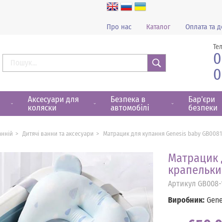
Про нас
Каталог
Оплата та д
Те
0
0
Знайти
Аксесуари для
Безпека в
Бар'єри
коляски
автомобілі
безпеки
анній
Дитячі ванни та аксесуари
Матрацик для купання Genesis baby GB008
Матрацик 
крапельки
Артикул
GB008-
Виробник:
Gene