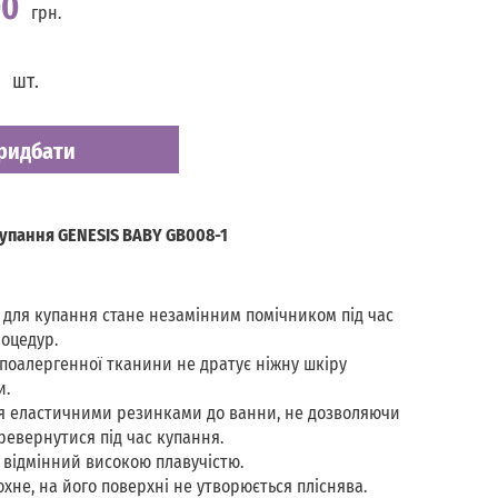
00
грн.
шт.
ридбати
упання GENESIS BABY GB008-1
для купання стане незамінним помічником під час
оцедур.
гіпоалергенної тканини не дратує ніжну шкіру
и.
я еластичними резинками до ванни, не дозволяючи
ревернутися під час купання.
відмінний високою плавучістю.
хне, на його поверхні не утворюється пліснява.