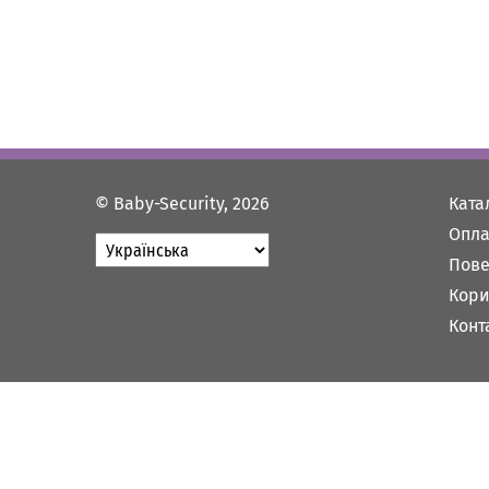
© Baby-Security, 2026
Ката
Опла
Пове
Кори
Конт