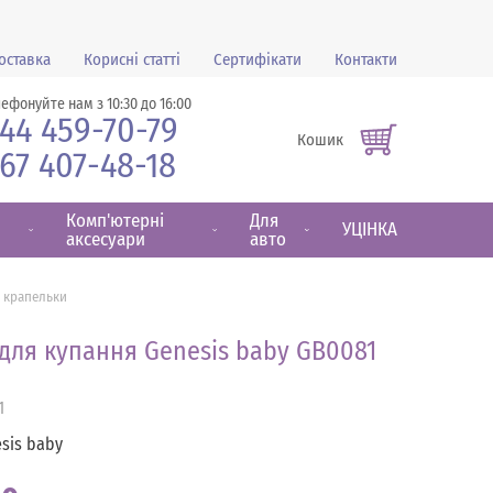
оставка
Корисні статті
Сертифікати
Контакти
лефонуйте нам з 10:30 до 16:00
44 459-70-79
Кошик
67 407-48-18
Комп'ютерні
Для
УЦІНКА
аксесуари
авто
1 крапельки
для купання Genesis baby GB0081
1
sis baby