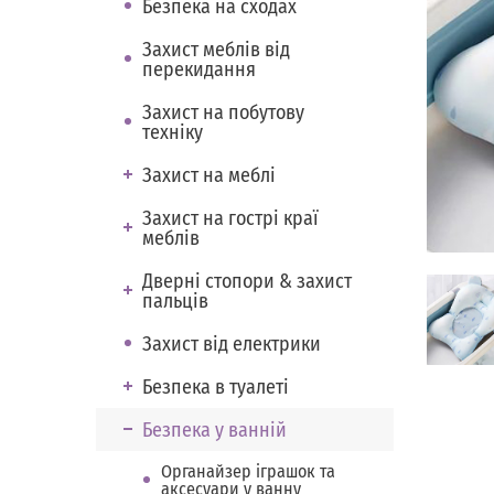
Безпека на сходах
Захист меблів від
перекидання
Захист на побутову
техніку
Захист на меблі
Захист на гострі краї
меблів
Дверні стопори & захист
пальців
Захист від електрики
Безпека в туалеті
Безпека у ванній
Органайзер іграшок та
аксесуари у ванну