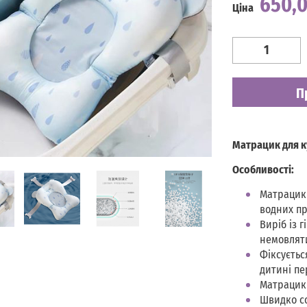
650,
Ціна
Наявність
Є в наявності
П
Матрацик для к
Особливості:
Матрацик 
водних пр
Виріб із 
немовлят
Фіксуєтьс
дитині пе
Матрацик 
Швидко со