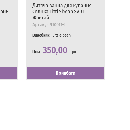
Дитяча ванна для купання
Скла
рони
Свинка Little bean SV01
немо
Жовтий
Рож
Артикул
910011-2
Арти
Виробник:
Little bean
Вироб
350,00
Ціна
грн.
Ціна
Наявність
Є в наявності
Наявн
Є в на
Придбати