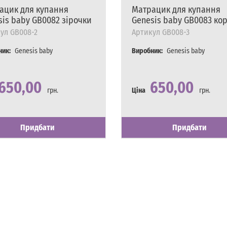
ацик для купання
Матрацик для купання
sis baby GB0082 зірочки
Genesis baby GB0083 ко
ул
GB008-2
Артикул
GB008-3
ник:
Genesis baby
Виробник:
Genesis baby
650,00
650,00
грн.
Ціна
грн.
сть
явності
Наявність
Є в наявності
Придбати
Придбати