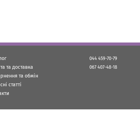
лог
044 459-70-79
та та доставка
067 407-48-18
рнення та обмін
сні статті
акти