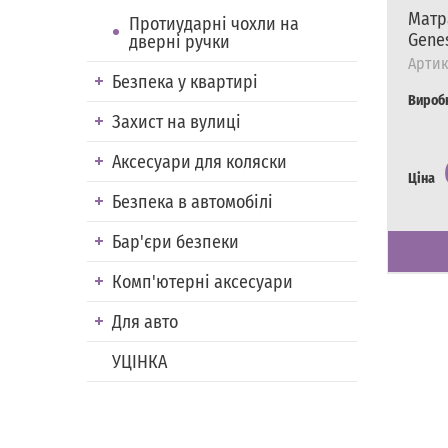
Матр
Протиударні чохли на
Gene
дверні ручки
Артик
Безпека у квартирі
Вироб
Захист на вулиці
Аксесуари для коляски
Ціна
Безпека в автомобілі
Наявні
Є в на
Бар'єри безпеки
Комп'ютерні аксесуари
Для авто
УЦІНКА