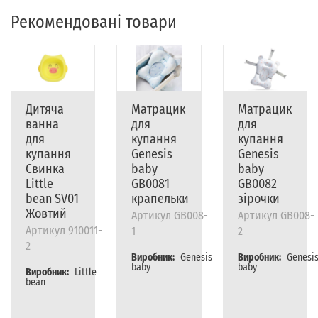
Рекомендовані товари
Дитяча
Матрацик
Матрацик
ванна
для
для
для
купання
купання
купання
Genesis
Genesis
Свинка
baby
baby
Little
GB0081
GB0082
bean SV01
крапельки
зірочки
Жовтий
Артикул
GB008-
Артикул
GB008-
Артикул
910011-
1
2
2
Виробник:
Genesis
Виробник:
Genesi
baby
baby
Виробник:
Little
bean