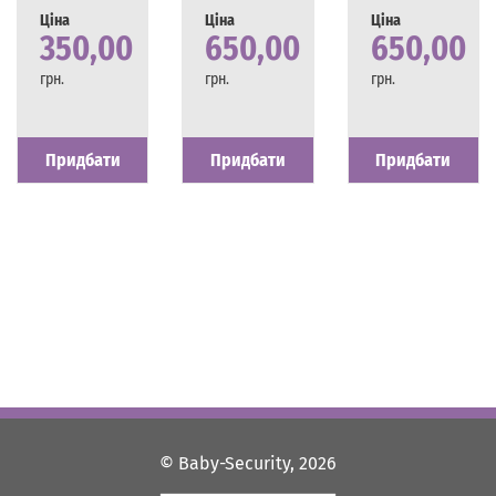
Ціна
Ціна
Ціна
350,00
650,00
650,00
грн.
грн.
грн.
Наявність
Є в наявності
Наявність
Є в наявності
Наявність
Є в наявності
Придбати
Придбати
Придбати
© Baby-Security, 2026