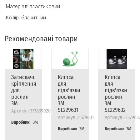
Матеріал: пластиковий.
Колір: блакитний
Рекомендовані товари
Затискачі,
Кліпса
Кліпса
кріплення
для
для
для
підв'язки
підв'язки
рослин
рослин
рослин
3M
3M
3M
SE229631
SE229632
Артикул
373839920
Артикул
21579631
Артикул
2157963
Виробник:
3M
Виробник:
3M
Виробник:
3M