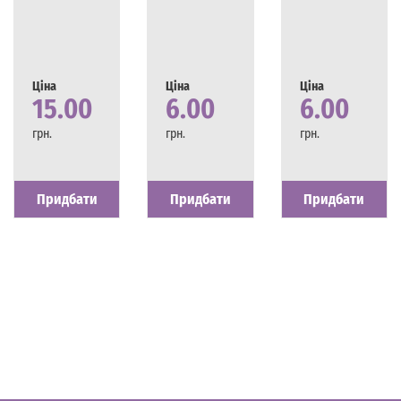
Ціна
Ціна
Ціна
15.00
6.00
6.00
грн.
грн.
грн.
Наявність
Є в наявності
Наявність
Є в наявності
Наявність
Є в наявності
Придбати
Придбати
Придбати