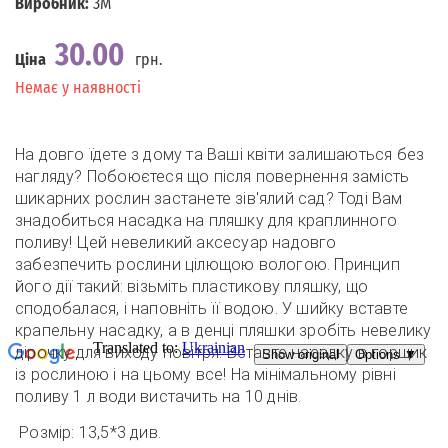
Виробник:
3M
30.00
Ціна
грн.
Наявність
Немає у наявності
На довго їдете з дому та Ваші квіти залишаються без
нагляду? Побоюєтеся що після повернення замість
шикарних рослин застанете зів'ялий сад? Тоді Вам
знадобиться насадка на пляшку для краплинного
поливу! Цей невеликий аксесуар надовго
забезпечить рослини цілющою вологою. Принцип
його дії такий: візьміть пластикову пляшку, що
сподобалася, і наповніть її водою. У шийку вставте
крапельну насадку, а в денці пляшки зробіть невелику
дірочку для виходу повітря. Вставте насадку в горщик
із рослиною і на цьому все! На мінімальному рівні
поливу 1 л води вистачить на 10 днів.
Розмір: 13,5*3 див.