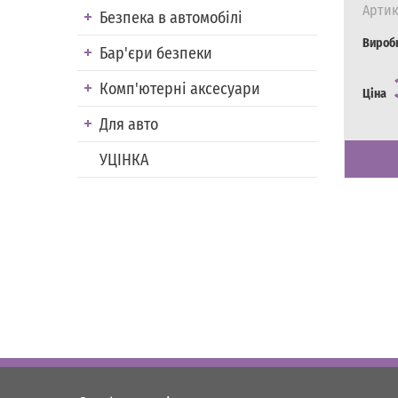
Артик
Безпека в автомобілі
Вироб
Бар'єри безпеки
Комп'ютерні аксесуари
Ціна
Для авто
Наявні
Є в на
УЦІНКА