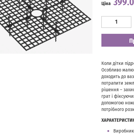
399.
Ціна
Наявність
Є в наявності
П
Коли дітки підр
Особливо малюк
доходить до ваз
потрапити земля
рішення – захис
грат і фіксуючи
допомогою ножи
потрібного розм
ХАРАКТЕРИСТИ
Виробник: