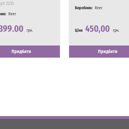
ул
3235
Виробник:
Reer
ник:
Reer
399.00
450,00
грн.
Ціна
грн.
сть
явності
Наявність
Є в наявності
Придбати
Придбати