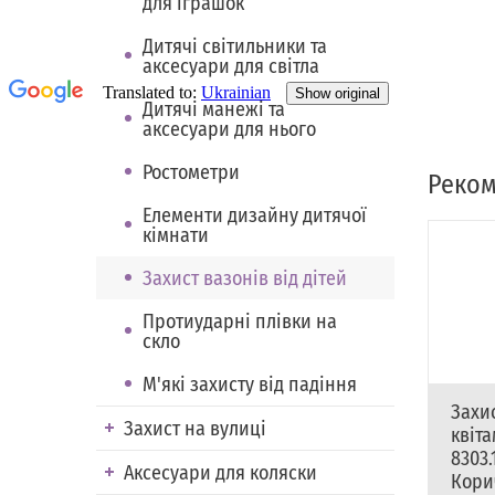
для іграшок
Дитячі світильники та
аксесуари для світла
Дитячі манежі та
аксесуари для нього
Ростометри
Реком
Елементи дизайну дитячої
кімнати
Захист вазонів від дітей
Протиударні плівки на
скло
М'які захисту від падіння
Захи
Захист на вулиці
квіт
8303.
Аксесуари для коляски
Кори