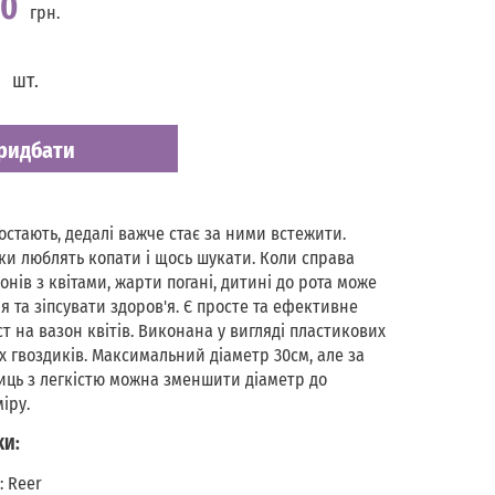
00
грн.
шт.
ридбати
остають, дедалі важче стає за ними встежити.
и люблять копати і щось шукати. Коли справа
онів з квітами, жарти погані, дитині до рота може
 та зіпсувати здоров'я. Є просте та ефективне
т на вазон квітів. Виконана у вигляді пластикових
х гвоздиків. Максимальний діаметр 30см, але за
ць з легкістю можна зменшити діаметр до
іру.
КИ:
 Reer