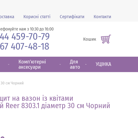
оставка
Корисні статті
Сертифікати
Контакти
лефонуйте нам з 10:30 до 16:00
44 459-70-79
Кошик
67 407-48-18
Комп'ютерні
Для
УЦІНКА
аксесуари
авто
р 30 см Чорний
ит на вазон із квітами
 Reer 8303.1 діаметр 30 см Чорний