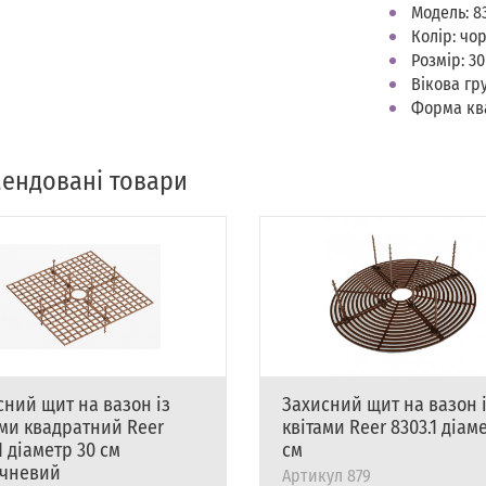
Модель: 83
Колір: чо
Розмір: 30
Вікова гру
Форма кв
ендовані товари
сний щит на вазон із
Захисний щит на вазон 
ами квадратний Reer
квітами Reer 8303.1 діам
1 діаметр 30 см
см
чневий
Артикул
879