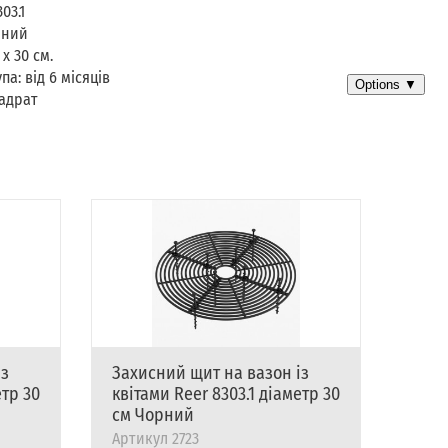
03.1
рний
 х 30 см.
па: від 6 місяців
адрат
із
Захисний щит на вазон із
Захи
етр 30
квітами Reer 8303.1 діаметр 30
квіт
см Чорний
30 с
Артикул
2723
Арти