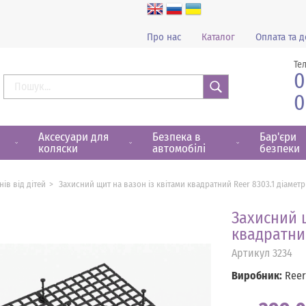
Про нас
Каталог
Оплата та д
Те
0
0
Знайти
Аксесуари для
Безпека в
Бар'єри
коляски
автомобілі
безпеки
нів від дітей
Захисний щит на вазон із квітами квадратний Reer 8303.1 діамет
Захисний щ
квадратний
Артикул
3234
Виробник:
Reer