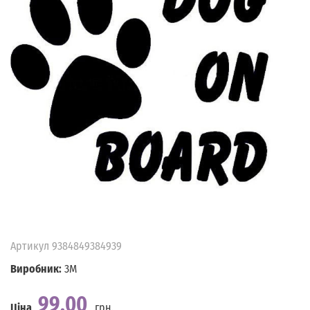
Артикул
9384849384939
Виробник:
3M
99.00
Ціна
грн.