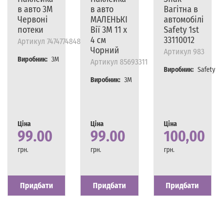
в авто 3M
в авто
Вагітна в
Червоні
МАЛЕНЬКІ
автомобілі
потеки
Вії 3M 11 х
Safety 1st
4 см
33110012
Артикул
7474774848585
Чорний
Артикул
983
Виробник:
3M
Артикул
85693311
Виробник:
Safety
Виробник:
3M
Ціна
Ціна
Ціна
99.00
99.00
100,00
грн.
грн.
грн.
Наявність
Є в наявності
Наявність
Є в наявності
Наявність
Є в наявності
Придбати
Придбати
Придбати