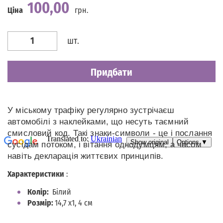
100,00
Ціна
грн.
Наявність
Є в наявності
шт.
Придбати
У міському трафіку регулярно зустрічаєш
автомобілі з наклейками, що несуть таємний
смисловий код. Такі знаки-символи - це і послання
сусідам потоком, і вітання однодумцям, а часом
навіть декларація життєвих принципів.
Характеристики
:
Колір:
Білий
Розмір:
14,7 х1, 4 см