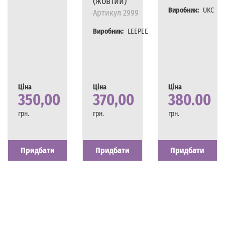
(жовтий)
Виробник:
UKC
Артикул
2999
Виробник:
LEEPEE
Ціна
Ціна
Ціна
350,00
370,00
380.00
грн.
грн.
грн.
Наявність
Є в наявності
Наявність
Є в наявності
Наявність
Є в наявності
Придбати
Придбати
Придбати