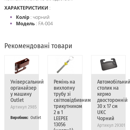
ХАРАКТЕРИСТИКИ
:
Колір
: чорний
Модель
: FA-004
Рекомендовані товари
Універсальний
Ремінь на
Автомобільни
органайзер
вихлопну
столик на
у машину
трубу зі
кермо
Outlet
світловідбивним
двосторонній
трикутником
30 х 17 см
Артикул
2985
2 в 1
UKC
Виробник:
Outlet
LEEPEE
Чорний
13056
Артикул
29301