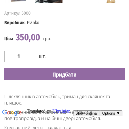
Артикул
3000
Виробник:
Franko
350,00
Ціна
грн.
Наявність
Є в наявності
шт.
Придбати
Підсклянник в автомобіль, тримач для склянок та
пляшок.
Підсклянник встановлюється не тільки в
повітропровід, а й на бічні двері автомобіля.
Компактний, легко складається.