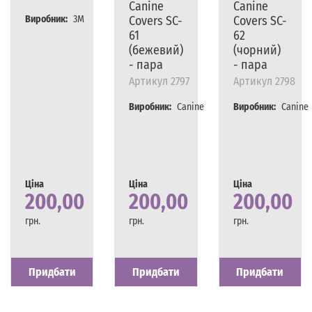
Canine
Canine
Виробник:
3M
Covers SC-
Covers SC-
61
62
(бежевий)
(чорний)
- пара
- пара
Артикул
2797
Артикул
2798
Виробник:
Canine
Виробник:
Canine
Ціна
Ціна
Ціна
200,00
200,00
200,00
грн.
грн.
грн.
Наявність
Є в наявності
Наявність
Є в наявності
Наявність
Є в наявності
Придбати
Придбати
Придбати