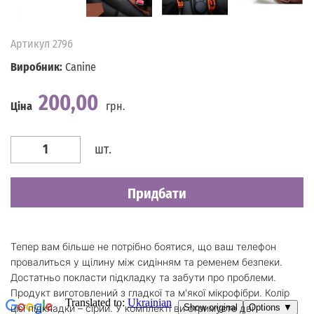
Артикул
2796
Виробник:
Canine
200,00
Ціна
грн.
Наявність
Є в наявності
шт.
Придбати
Тепер вам більше не потрібно боятися, що ваш телефон
провалиться у щілину між сидінням та ременем безпеки.
Достатньо покласти підкладку та забути про проблеми.
Продукт виготовлений з гладкої та м'якої мікрофібри. Колір
цієї підкладки – сірий. У комплекті ви отримуєте дві