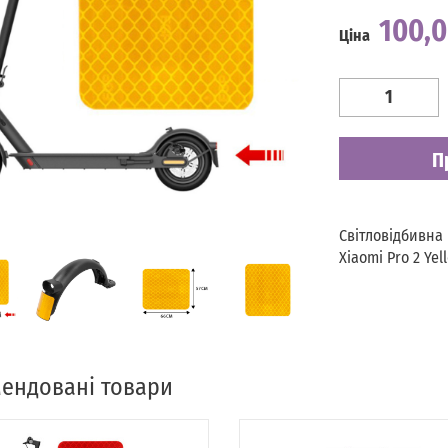
100,
Ціна
Наявність
Є в наявності
П
Світловідбивна
Xiaomi Pro 2 Yel
ендовані товари