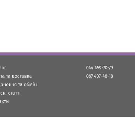
лог
044 459-70-79
та та доставка
067 407-48-18
рнення та обмін
сні статті
акти