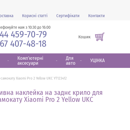
оставка
Корисні статті
Сертифікати
Контакти
лефонуйте нам з 10:30 до 16:00
44 459-70-79
Кошик
67 407-48-18
Комп'ютерні
Для
УЦІНКА
аксесуари
авто
амокату Xiaomi Pro 2 Yellow UKC YT123412
бивна наклейка на заднє крило для
мокату Xiaomi Pro 2 Yellow UKC