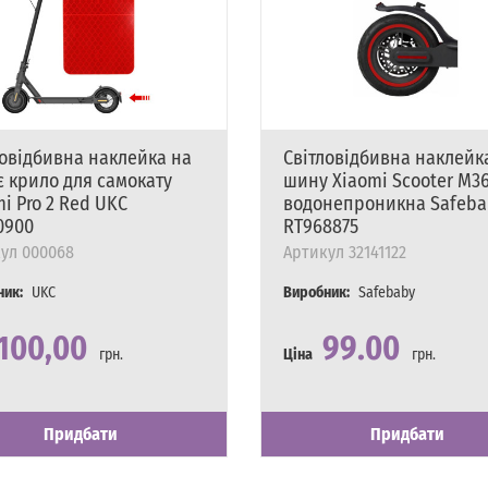
ловідбивна наклейка на
Світловідбивна наклейк
є крило для самокату
шину Xiaomi Scooter M3
i Pro 2 Red UKC
водонепроникна Safeba
0900
RT968875
ул
000068
Артикул
32141122
ник:
UKC
Виробник:
Safebaby
100,00
99.00
грн.
Ціна
грн.
сть
явності
Наявність
Є в наявності
Придбати
Придбати