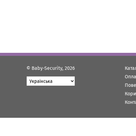
© Baby-Security, 2026
Ката
Опла
Пове
Кори
Конт