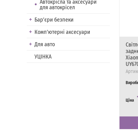
Автокрісла та аксесуари
для автокрісел
Бар'єри безпеки
Комп'ютерні аксесуари
Для авто
Світ
задн
УЦІНКА
Xiaom
UY67
Артик
Вироб
Ціна
Наявні
Є в на