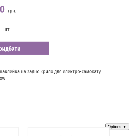
00
грн.
шт.
ридбати
 наклейка на заднє крило для електро-самокату
low