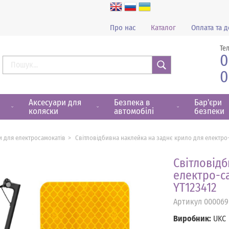
Про нас
Каталог
Оплата та д
Те
0
0
Знайти
Аксесуари для
Безпека в
Бар'єри
коляски
автомобілі
безпеки
и для електросамокатів
Світловідбивна наклейка на заднє крило для електро-с
Світловід
електро-са
YT123412
Артикул
000069
Виробник:
UKC