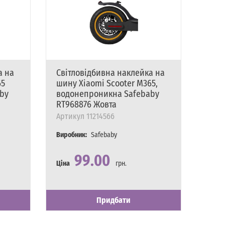
а на
Світловідбивна наклейка на
Світ
65
шину Xiaomi Scooter M365,
елек
by
водонепроникна Safebaby
Арти
RT968876 Жовта
Вироб
Артикул
11214566
Виробник:
Safebaby
99.00
Ціна
грн.
Ціна
Наявність
Є в наявності
Наявн
Є в на
Придбати