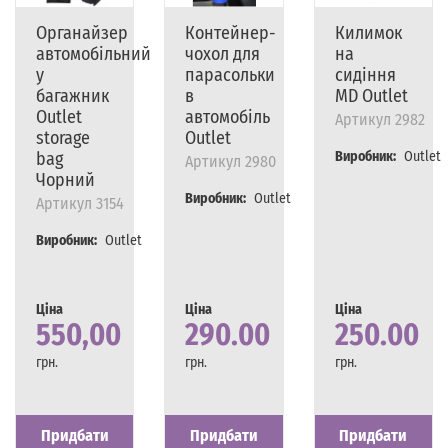
Органайзер
Контейнер-
Килимок
автомобільний
чохол для
на
у
парасольки
сидіння
багажник
в
MD Outlet
Outlet
автомобіль
Артикул
2982
storage
Outlet
bag
Виробник:
Outlet
Артикул
2980
Чорний
Виробник:
Outlet
Артикул
3154
Виробник:
Outlet
Ціна
Ціна
Ціна
550,00
290.00
250.00
грн.
грн.
грн.
Наявність
Є в наявності
Наявність
Є в наявності
Наявність
Є в наявності
Придбати
Придбати
Придбати