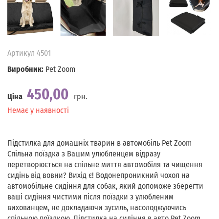
Артикул
4501
Виробник:
Pet Zoom
450,00
Ціна
грн.
Наявність
Немає у наявності
Підстилка для домашніх тварин в автомобіль Pet Zoom
Спільна поїздка з Вашим улюбленцем відразу
перетворюється на спільне миття автомобіля та чищення
сидінь від вовни? Вихід є! Водонепроникний чохол на
автомобільне сидіння для собак, який допоможе зберегти
ваші сидіння чистими після поїздки з улюбленим
вихованцем, не докладаючи зусиль, насолоджуючись
спільною поїздкою. Підстилка на сидіння в авто Pet Zoom