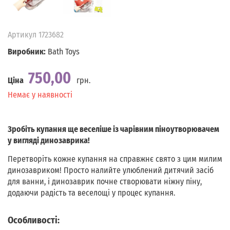
Артикул
1723682
Виробник:
Bath Toys
750,00
Ціна
грн.
Наявність
Немає у наявності
Зробіть купання ще веселіше із чарівним піноутворювачем
у вигляді динозаврика!
Перетворіть кожне купання на справжнє свято з цим милим
динозавриком! Просто налийте улюблений дитячий засіб
для ванни, і динозаврик почне створювати ніжну піну,
додаючи радість та веселощі у процес купання.
Особливості: