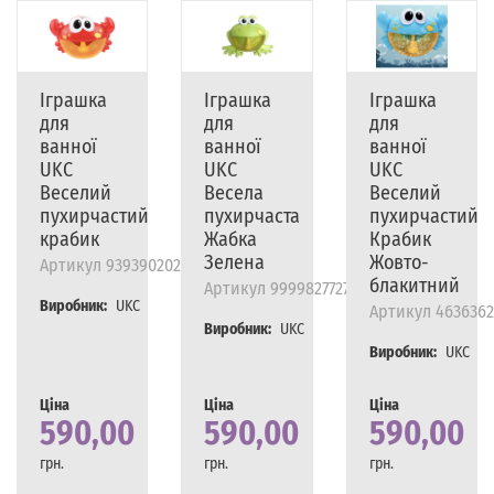
Іграшка
Іграшка
Іграшка
для
для
для
ванної
ванної
ванної
UKC
UKC
UKC
Веселий
Весела
Веселий
пухирчастий
пухирчаста
пухирчастий
крабик
Жабка
Крабик
Зелена
Жовто-
Артикул
93939020203
блакитний
Артикул
9999827727
Виробник:
UKC
Артикул
4636362
Виробник:
UKC
Виробник:
UKC
Ціна
Ціна
Ціна
590,00
590,00
590,00
грн.
грн.
грн.