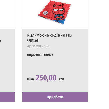
Килимок на сидіння MD
Сітк
ь
Outlet
Safe
Артикул
2982
Арти
Виробник:
Outlet
Вироб
250,00
Ціна
грн.
Ціна
Наявність
Є в наявності
Наявн
Є в на
Придбати