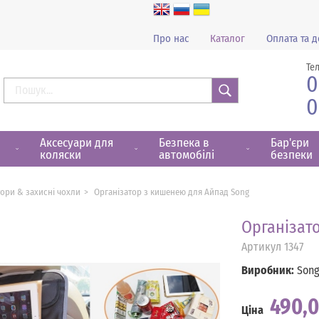
Про нас
Каталог
Оплата та д
Те
0
0
Знайти
Аксесуари для
Безпека в
Бар'єри
коляски
автомобілі
безпеки
тори & захисні чохли
Організатор з кишенею для Айпад Song
Організат
Артикул
1347
Виробник:
Son
490,
Ціна