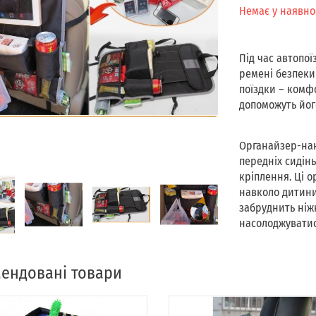
Наявність
Немає у наявно
Під час автопої
ремені безпеки
поїздки – комф
допоможуть йог
Органайзер-нак
передніх сидін
кріплення. Ці 
навколо дитини
забруднить ніж
насолоджуватис
ендовані товари