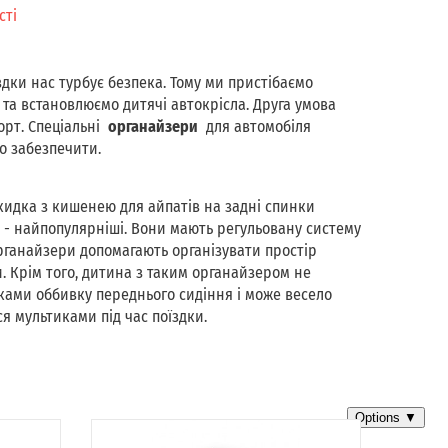
сті
здки нас турбує безпека. Тому ми пристібаємо
 та встановлюємо дитячі автокрісла. Друга умова
орт. Спеціальні
органайзери
для автомобіля
о забезпечити.
идка з кишенею для айпатів на задні спинки
ь - найпопулярніші. Вони мають регульовану систему
органайзери допомагають організувати простір
. Крім того, дитина з таким органайзером не
ками оббивку переднього сидіння і може весело
я мультиками під час поїздки.