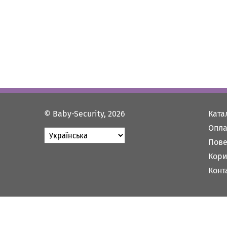
© Baby-Security, 2026
Ката
Опла
Пове
Кори
Конт