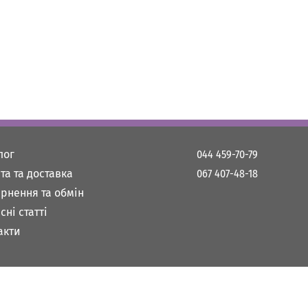
лог
044 459-70-79
та та доставка
067 407-48-18
рнення та обмін
сні статті
акти