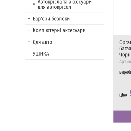
Автокрісла та аксесуари
для автокрісел
Бар'єри безпеки
Комп'ютерні аксесуари
Для авто
Орга
багаж
УЦІНКА
Чорн
Артик
Вироб
Ціна
Наявні
Є в на