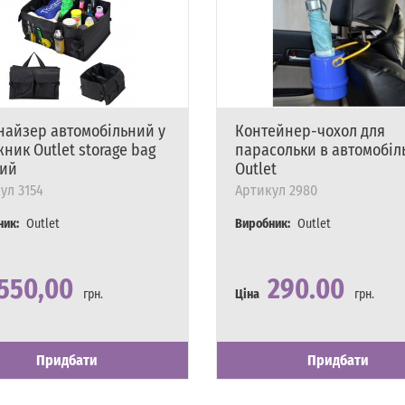
найзер автомобільний у
Контейнер-чохол для
ник Outlet storage bag
парасольки в автомобіл
ий
Outlet
ул
3154
Артикул
2980
ник:
Outlet
Виробник:
Outlet
550,00
290.00
грн.
Ціна
грн.
сть
явності
Наявність
Є в наявності
Придбати
Придбати