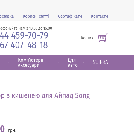
оставка
Корисні статті
Сертифікати
Контакти
лефонуйте нам з 10:30 до 16:00
44 459-70-79
Кошик
67 407-48-18
Комп'ютерні
Для
УЦІНКА
аксесуари
авто
ор з кишенею для Айпад Song
g
00
грн.