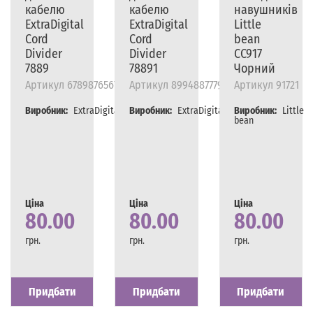
кабелю
кабелю
навушників
ExtraDigital
ExtraDigital
Little
Cord
Cord
bean
Divider
Divider
CC917
7889
78891
Чорний
Артикул
67898765678765678
Артикул
899488777998
Артикул
91721
Виробник:
ExtraDigital
Виробник:
ExtraDigital
Виробник:
Little
bean
Ціна
Ціна
Ціна
80.00
80.00
80.00
грн.
грн.
грн.
Наявність
Є в наявності
Наявність
Є в наявності
Наявність
Є в наявності
Придбати
Придбати
Придбати