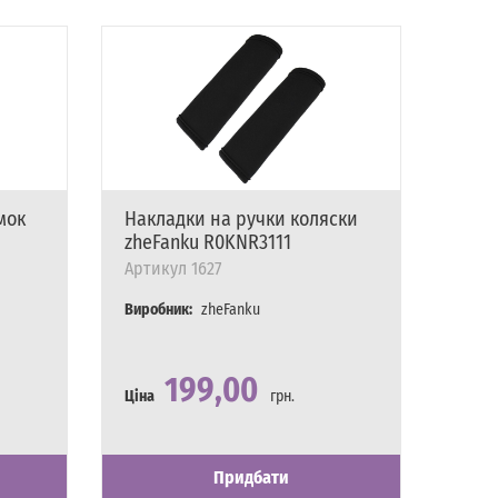
мок
Накладки на ручки коляски
Світ
zheFanku R0KNR3111
коля
Чер
Артикул
1627
Арти
Виробник:
zheFanku
Вироб
199,00
Ціна
грн.
Ціна
Наявність
Є в наявності
Наявн
Є в на
Придбати