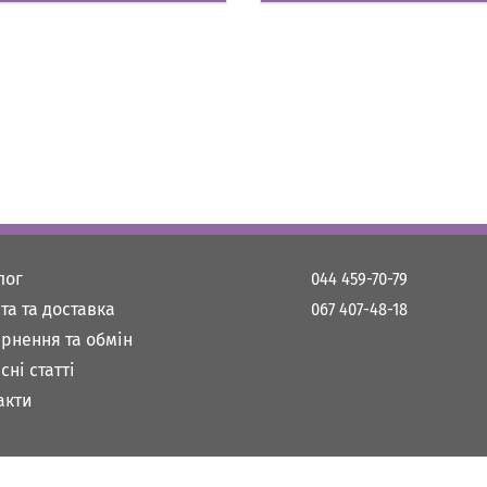
лог
044 459-70-79
та та доставка
067 407-48-18
рнення та обмін
сні статті
акти