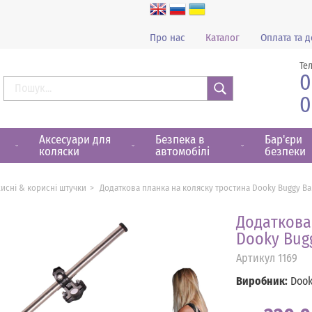
Про нас
Каталог
Оплата та д
Те
0
0
Знайти
Аксесуари для
Безпека в
Бар'єри
коляски
автомобілі
безпеки
хисні & корисні штучки
Додаткова планка на коляску тростина Dooky Buggy Bar
Додаткова
Dooky Bugg
Артикул
1169
Виробник:
Dook