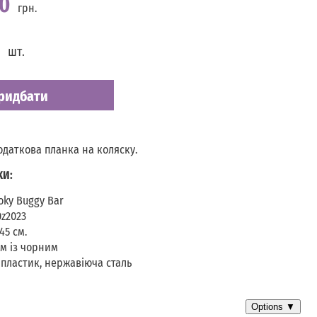
00
грн.
шт.
ридбати
одаткова планка на коляску.
КИ:
oky Buggy Bar
0z2023
45 см.
ом із чорним
 пластик, нержавіюча сталь