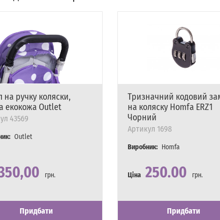
 на ручку коляски,
Тризначний кодовий за
а екокожа Outlet
на коляску Homfa ERZ1
Чорний
ул
43569
Артикул
1698
ник:
Outlet
Виробник:
Homfa
350,00
250.00
грн.
Ціна
грн.
сть
явності
Наявність
Є в наявності
Придбати
Придбати