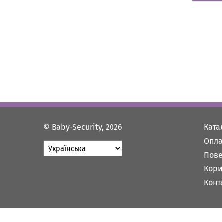
© Baby-Security, 2026
Ката
Опла
Пове
Кори
Конт