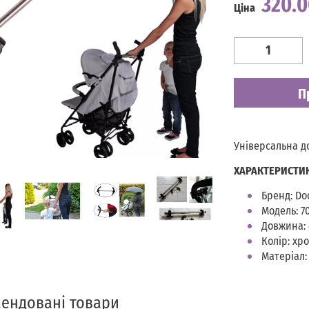
320.
Ціна
Наявність
Є в наявності
П
Універсальна д
ХАРАКТЕРИСТИ
Бренд: Do
Модель: 7
Довжина: 
Колір: хр
Матеріал:
ендовані товари