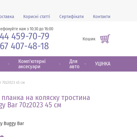
оставка
Корисні статті
Сертифікати
Контакти
лефонуйте нам з 10:30 до 16:00
44 459-70-79
Кошик
67 407-48-18
Комп'ютерні
Для
УЦІНКА
аксесуари
авто
 70z2023 45 см
 планка на коляску тростина
y Bar 70z2023 45 см
y Buggy Bar