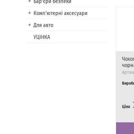
Бар'єри безпеки
Комп'ютерні аксесуари
Для авто
УЦІНКА
Чохол
чорн
Артик
Вироб
Ціна
Наявні
Є в на