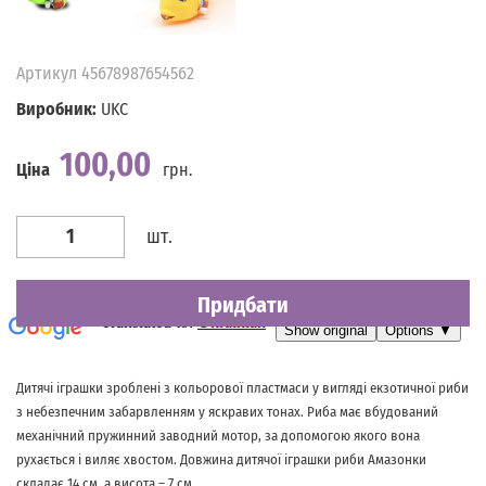
Артикул
45678987654562
Виробник:
UKC
100,00
Ціна
грн.
Наявність
Є в наявності
шт.
Придбати
Дитячі іграшки зроблені з кольорової пластмаси у вигляді екзотичної риби
з небезпечним забарвленням у яскравих тонах. Риба має вбудований
механічний пружинний заводний мотор, за допомогою якого вона
рухається і виляє хвостом. Довжина дитячої іграшки риби Амазонки
складає 14 см, а висота – 7 см.