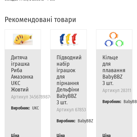
Рекомендовані товари
Дитяча
Підводний
Кільце
іграшка
набір
для
Риба
іграшок
плавання
Амазонка
для
BabyBBZ
UKC
пірнання
3 шт.
Жовтий
Дельфіни
Артикул
28311
BabyBBZ
Артикул
345678987654345
3 шт.
Виробник:
BabyBB
Виробник:
UKC
Артикул
67853
Виробник:
BabyBBZ
Ціна
Ціна
Ціна