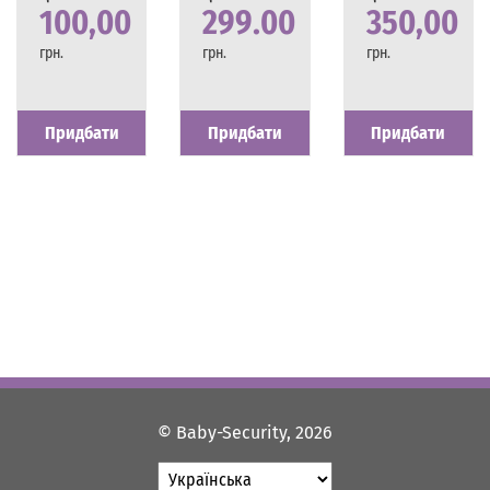
100,00
299.00
350,00
грн.
грн.
грн.
Наявність
Є в наявності
Наявність
Є в наявності
Наявність
Є в наявності
Придбати
Придбати
Придбати
© Baby-Security, 2026