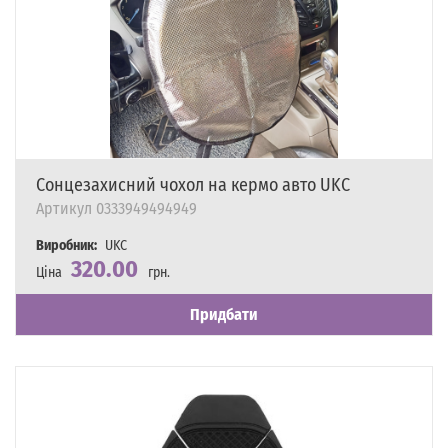
Сонцезахисний чохол на кермо авто UKC
Артикул
0333949494949
Виробник:
UKC
320.00
Ціна
грн.
Наявність
Є в наявності
Придбати