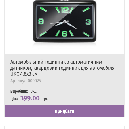
Автомобільний годинник з автоматичним
датчиком, кварцовий годинник для автомобіля
UKC 4.8x3 см
Артикул
000025
Виробник:
UKC
399.00
Ціна
грн.
Наявність
Є в наявності
Придбати