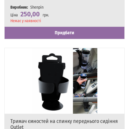
Виробник:
Shenpin
250,00
Ціна
грн.
Наявність
Немає у наявності
Придбати
Тримач ємностей на спинку переднього сидіння
Outlet