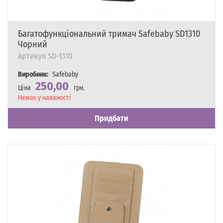
Багатофункціональний тримач Safebaby SD1310
Чорний
Артикул
SD-1310
Виробник:
Safebaby
250,00
Ціна
грн.
Наявність
Немає у наявності
Придбати