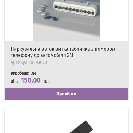
Паркувальна автовізитка табличка з номером
телефону до автомобіля 3M
Артикул
48493020
Виробник:
3M
150,00
Ціна
грн.
Наявність
Є в наявності
Придбати