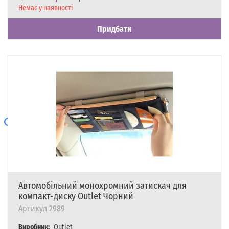
Наявність
Немає у наявності
Придбати
Автомобільний монохромний затискач для
компакт-диску Outlet Чорний
Артикул
2989
Виробник:
Outlet