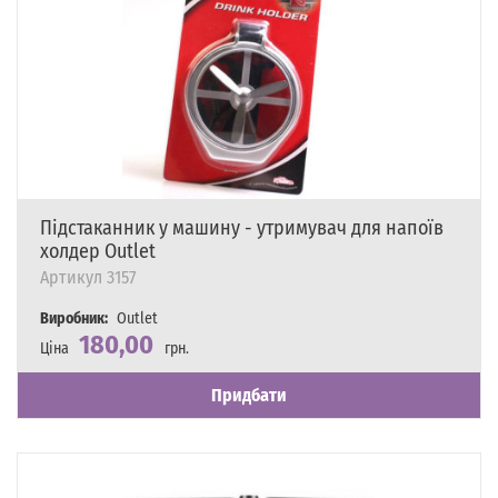
Підстаканник у машину - утримувач для напоїв
холдер Outlet
Артикул
3157
Виробник:
Outlet
180,00
Ціна
грн.
Наявність
Є в наявності
Придбати