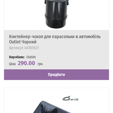
Контейнер-чохол для парасольки в автомобіль
Outlet Чорний
Артикул
46783921
Виробник:
Outlet
290.00
Ціна
грн.
Наявність
Є в наявності
Придбати