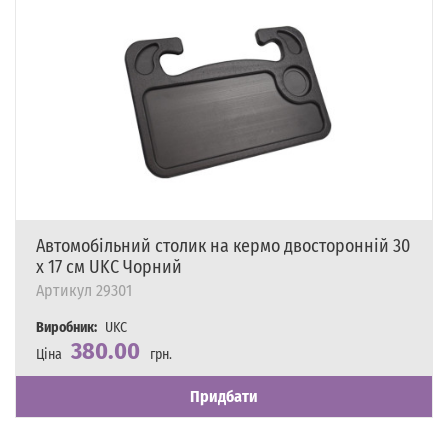
Автомобільний столик на кермо двосторонній 30
х 17 см UKC Чорний
Артикул
29301
Виробник:
UKC
380.00
Ціна
грн.
Наявність
Є в наявності
Придбати