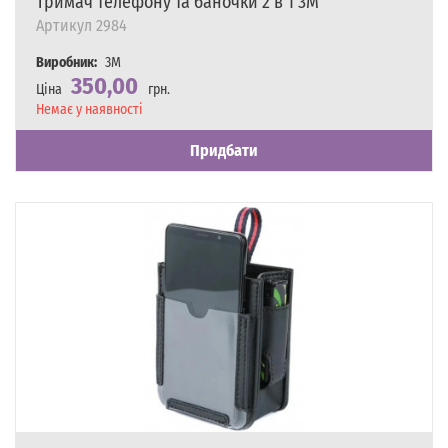
Тримач телефону та баночки 2 в 1 3M
Артикул
2984
Виробник:
3M
350,00
Ціна
грн.
Наявність
Немає у наявності
Придбати