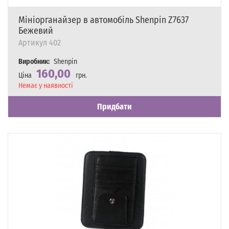
Мініорганайзер в автомобіль Shenpin Z7637
Бежевий
Артикул
402
Виробник:
Shenpin
160,00
Ціна
грн.
Наявність
Немає у наявності
Придбати