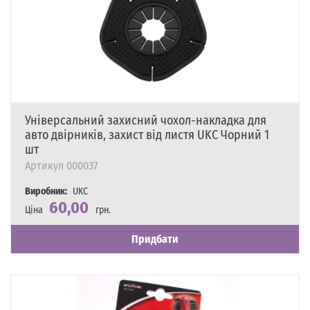
Універсальний захисний чохол-накладка для
авто двірників, захист від листя UKC Чорний 1
шт
Артикул
000037
Виробник:
UKC
60,00
Ціна
грн.
Наявність
Є в наявності
Придбати