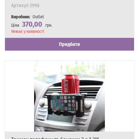
Артикул
2998
Виробник:
Outlet
370,00
Ціна
грн.
Наявність
Немає у наявності
Придбати