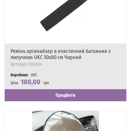
Ремінь органайзер в еластичний багажник з
липучкою UKC 50х80 см Чорний
Артикул
000024
Виробник:
UKC
180,00
Ціна
грн.
Наявність
Є в наявності
Придбати