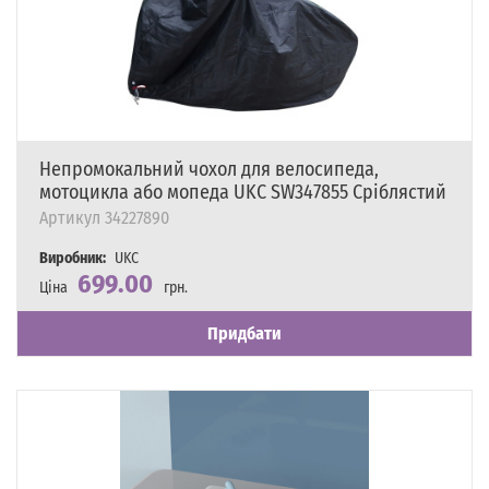
Непромокальний чохол для велосипеда,
мотоцикла або мопеда UKC SW347855 Сріблястий
Артикул
34227890
Виробник:
UKC
699.00
Ціна
грн.
Наявність
Є в наявності
Придбати